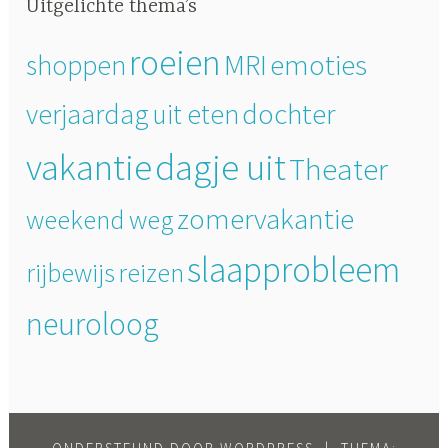
Uitgelichte thema’s
roeien
MRI
emoties
shoppen
dochter
verjaardag
uit eten
dagje uit
vakantie
Theater
zomervakantie
weekend weg
slaapprobleem
rijbewijs
reizen
neuroloog