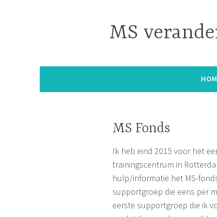
Naar
de
MS verander
inhoud
springen
HOM
MS Fonds
Ik heb eind 2015 voor het ee
trainingscentrum in Rotter
hulp/informatie het MS-fonds
supportgroep die eens per 
eerste supportgroep die ik v