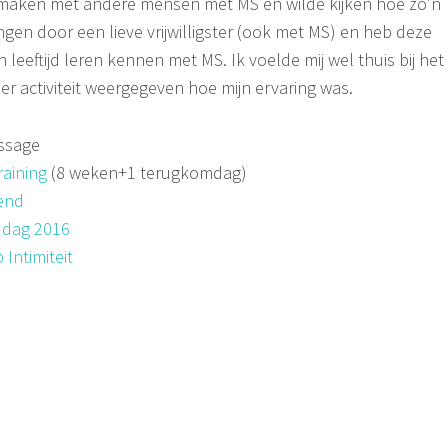
 maken met andere mensen met MS en wilde kijken hoe zo’n
gen door een lieve vrijwilligster (ook met MS) en heb deze
eeftijd leren kennen met MS. Ik voelde mij wel thuis bij het
r activiteit weergegeven hoe mijn ervaring was.
ssage
aining
(8 weken+1 terugkomdag)
end
 dag 2016
Intimiteit