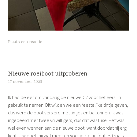
G
Plaats een reactie
e
t
a
g
Nieuwe roeiboot uitproberen
g
17 november 2025
S
e
i
d
Ik had de eer om vandaag de nieuwe C2 voor het eerst in
m
r
gebruik te nemen. Dit wilden we een feestelijke tintje geven,
o
o
dus werd de boot versierd met lintjes en ballonnen. Ik was
n
e
ingedeeld met twee vrijwilligers, dus dat was luxe. Het was
e
i
wel even wennen aan de nieuwe boot, want doordat hij erg
e
licht is, wiebelt hij wat meer en voel je kleine foutjes (zoals