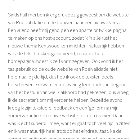
e
i
d
Sinds half mei ben ik erg druk bezig geweest om de website
m
r
van Roeivalidatie om te bouwen naar een nieuwe versie.
o
o
Een vriend heeft mij geholpen een aparte ontwikkelpagina
n
e
te maken op ons host-account, zodat ik in alle rust het
e
i
nieuwe thema Kentwood kon inrichten. Natuurlijk hebben
e
we alle tekstblokken gekopieerd, maar de hele
n
homepagina moest ik zelf vormgegeven. Ook vond ik het
taalgebruik op de oude website van Roeivalidatie niet
helemaal bij de tijd, dus heb ik ook de teksten deels
herschreven. Er kwam echter weinig feedback van degene
van het bestuur van wie ik akkoord had gekregen, dus vroeg
ik de secretaris om mij verder te helpen. Dezelfde avond
kreeg ik zijn tekstuele feedback en een ‘go’ om na mijn
zomervakantie de nieuwe website te laten draaien. Daar
was ik echt superblij mee, want er gaat toch veel tijd in zitten
en ik was natuurlijk heel trots op het eindresultaat. Na de
zomervakantie ook nog een mooie nieuwe flyer ontwerpen