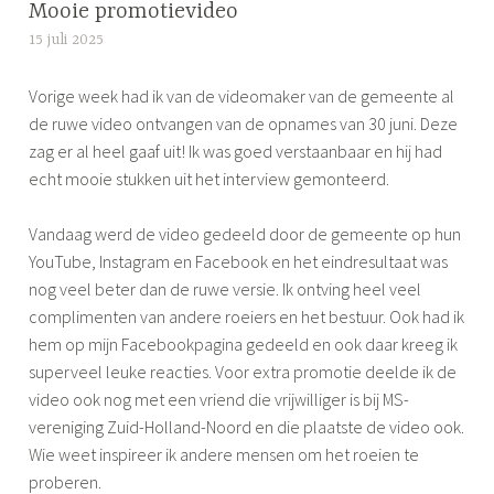
g
Mooie promotievideo
g
15 juli 2025
S
e
i
d
Vorige week had ik van de videomaker van de gemeente al
m
r
de ruwe video ontvangen van de opnames van 30 juni. Deze
o
o
zag er al heel gaaf uit! Ik was goed verstaanbaar en hij had
n
e
echt mooie stukken uit het interview gemonteerd.
e
i
e
Vandaag werd de video gedeeld door de gemeente op hun
n
YouTube, Instagram en Facebook en het eindresultaat was
nog veel beter dan de ruwe versie. Ik ontving heel veel
complimenten van andere roeiers en het bestuur. Ook had ik
hem op mijn Facebookpagina gedeeld en ook daar kreeg ik
superveel leuke reacties. Voor extra promotie deelde ik de
video ook nog met een vriend die vrijwilliger is bij MS-
vereniging Zuid-Holland-Noord en die plaatste de video ook.
Wie weet inspireer ik andere mensen om het roeien te
proberen.