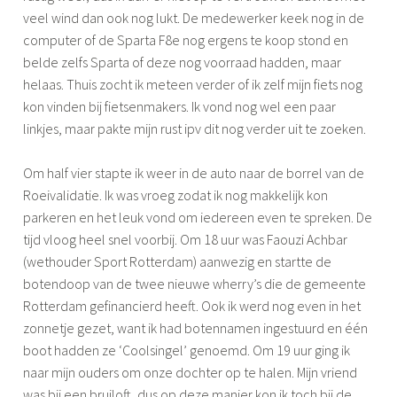
veel wind dan ook nog lukt. De medewerker keek nog in de
computer of de Sparta F8e nog ergens te koop stond en
belde zelfs Sparta of deze nog voorraad hadden, maar
helaas. Thuis zocht ik meteen verder of ik zelf mijn fiets nog
kon vinden bij fietsenmakers. Ik vond nog wel een paar
linkjes, maar pakte mijn rust ipv dit nog verder uit te zoeken.
Om half vier stapte ik weer in de auto naar de borrel van de
Roeivalidatie. Ik was vroeg zodat ik nog makkelijk kon
parkeren en het leuk vond om iedereen even te spreken. De
tijd vloog heel snel voorbij. Om 18 uur was Faouzi Achbar
(wethouder Sport Rotterdam) aanwezig en startte de
botendoop van de twee nieuwe wherry’s die de gemeente
Rotterdam gefinancierd heeft. Ook ik werd nog even in het
zonnetje gezet, want ik had botennamen ingestuurd en één
boot hadden ze ‘Coolsingel’ genoemd. Om 19 uur ging ik
naar mijn ouders om onze dochter op te halen. Mijn vriend
was bij een bruiloft, dus op deze manier kon ik toch bij de