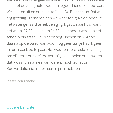
e
naar het de Zaagmolenkade en legden hier onze boot aan.
n
We stapten uit en dronken koffie bij De Brunchclub. Dat was
erg gezellig. Hierna roeiden we weer terug. Na de boot uit
het water gehaald te hebben ging ik gauw naar huis, want
het was al 12.30 uur en om 14.30 uur moest ik weer op het
schoolplein staan. Thuis eerst nog lunchen en ik kroop
daarna op de bank, want voor nog geen uurtje had ik geen
zin om naar bed te gaan. Het was een hele leuke ervaring
om bij een ‘normale’ roeivereniging te roeien en te weten
dat ik daar prima mee kan roeien, mocht ik het bij
Roeivalidatie niet meer naar mijn zin hebben.
G
Plaats een reactie
e
t
a
g
Oudere berichten
Berichten
g