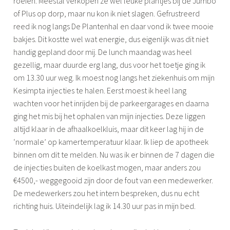
roeien. Meestal verkopen ze wel leuke plantjes bij de Jumbo
of Plus op dorp, maar nu kon ik niet slagen. Gefrustreerd
reed ik nog langs De Plantenhal en daar vond ik twee mooie
bakjes. Dit kostte wel wat energie, dus eigenlijk was dit niet
handig gepland door mij. De lunch maandag was heel
gezellig, maar duurde erg lang, dus voor het toetje ging ik
om 13.30 uur weg. Ik moest nog langs het ziekenhuis om mijn
Kesimpta injecties te halen. Eerst moest ik heel lang
wachten voor het inrijden bij de parkeergarages en daarna
ging het mis bij het ophalen van mijn injecties. Deze liggen
altijd klaar in de afhaalkoelkluis, maar dit keer lag hij in de
‘normale’ op kamertemperatuur klaar. Ik liep de apotheek
binnen om dit te melden. Nu was ik er binnen de 7 dagen die
de injecties buiten de koelkast mogen, maar anders zou
€4500,- weggegooid zijn door de fout van een medewerker.
De medewerkers zou het intern bespreken, dus nu echt
richting huis. Uiteindelijk lag ik 14.30 uur pas in mijn bed.