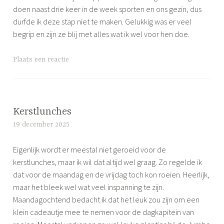
doen naast drie keer in de week sporten en ons gezin, dus
durfde ik deze stap niet te maken. Gelukkig was er veel
begrip en zijn ze blij met alles wat ik wel voor hen doe.
G
Plaats een reactie
e
t
a
g
Kerstlunches
g
19 december 2025
S
e
i
d
Eigenlijk wordt er meestal niet geroeid voor de
m
r
kerstlunches, maar ik wil dat altijd wel graag. Zo regelde ik
o
o
dat voor de maandag en de vrijdag toch kon roeien. Heerlijk,
n
e
maar het bleek wel wat veel inspanning te zijn.
e
i
Maandagochtend bedacht ik dat het leuk zou zijn om een
e
klein cadeautje mee te nemen voor de dagkapitein van
n