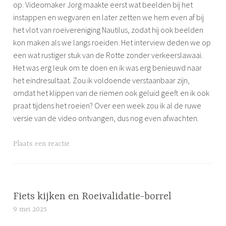
i
op. Videomaker Jorg maakte eerst wat beelden bij het
l
instappen en wegvaren en later zetten we hem even af bij
l
het vlot van roeivereniging Nautilus, zodat hij ook beelden
i
kon maken als we langs roeiden. Het interview deden we op
g
een wat rustiger stuk van de Rotte zonder verkeerslawaai.
e
Het was erg leuk om te doen en ik was erg benieuwd naar
r
het eindresultaat. Zou ik voldoende verstaanbaar zijn,
s
omdat het klippen van de riemen ook geluid geeft en ik ook
w
praat tijdens het roeien? Over een week zou ik al de ruwe
e
versie van de video ontvangen, dus nog even afwachten.
r
k
G
Plaats een reactie
e
t
a
g
Fiets kijken en Roeivalidatie-borrel
g
9 mei 2025
S
e
i