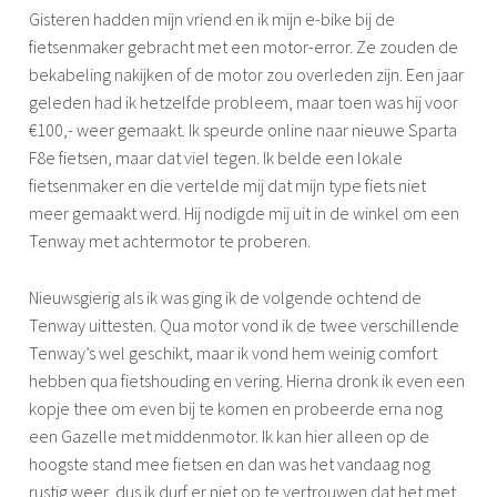
d
Gisteren hadden mijn vriend en ik mijn e-bike bij de
m
r
fietsenmaker gebracht met een motor-error. Ze zouden de
o
o
bekabeling nakijken of de motor zou overleden zijn. Een jaar
n
e
geleden had ik hetzelfde probleem, maar toen was hij voor
e
i
€100,- weer gemaakt. Ik speurde online naar nieuwe Sparta
e
F8e fietsen, maar dat viel tegen. Ik belde een lokale
n
fietsenmaker en die vertelde mij dat mijn type fiets niet
meer gemaakt werd. Hij nodigde mij uit in de winkel om een
Tenway met achtermotor te proberen.
Nieuwsgierig als ik was ging ik de volgende ochtend de
Tenway uittesten. Qua motor vond ik de twee verschillende
Tenway’s wel geschikt, maar ik vond hem weinig comfort
hebben qua fietshouding en vering. Hierna dronk ik even een
kopje thee om even bij te komen en probeerde erna nog
een Gazelle met middenmotor. Ik kan hier alleen op de
hoogste stand mee fietsen en dan was het vandaag nog
rustig weer, dus ik durf er niet op te vertrouwen dat het met