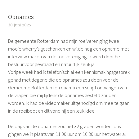
t
a
g
Opnames
g
30 juni 2025
S
e
i
d
De gemeente Rotterdam had mijn roeivereniging twee
m
r
mooie wherry’s geschonken en wilde nog een opname met
o
o
interview maken van de roeivereniging. Ik werd door het
n
e
bestuur voor gevraagd en natuurlijk zei ik ja.
e
i
Vorige week had ik telefonisch al een kennismakingsgesprek
e
gehad met degene die de opnames zou doen voor de
n
Gemeente Rotterdam en daarna een script ontvangen van
,
de vragen die mij tijdens de opnames gesteld zouden
v
worden. Ik had de videomaker uitgenodigd om mee te gaan
r
in de roeiboot en dit vond hij een leuk idee.
i
j
De dag van de opnames zou het 32 graden worden, dus
w
gingen we in plaats van 11.00 uur om 10.30 uur het water al