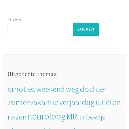
navigatie
e
d
Zoeken
r
o
ZOEKEN
e
i
e
n
Uitgelichte thema’s
emoties
dochter
weekend weg
zomervakantie
verjaardag
uit eten
neuroloog
MRI
reizen
rijbewijs