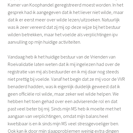
Kamer van Koophandel geregistreerd moest worden. In het
gesprek had ik aangegeven dat ik het liever niet wilde, maar
dat ik er eerst meer over wilde lezen/uitzoeken. Natuurlijk
was ik zeer vereerd dat zij mij op deze wijze bij het bestuur
wilden betrekken, maar het voelde als verplichtingen ipv
aanvulling op mijn huidige activiteiten.
Vandaag heb ik het huidige bestuur van de Vrienden van
Roeivalidatie laten weten dat ik mij ingelezen had over de
registratie van mij als bestuurder en ik mij daar nog steeds
niet prettig bij voelde. Vanaf het begin dat ze mij voor de VVR
benaderd hadden, was ik eigenlijk duidelijk geweest dat ik
geen officiële rol wilde, maar zeker wel wilde helpen. We
hebben het toen gehad over een adviserende rol en dat
past veel beter bij mij. Sinds mijn MS heb ik moeite met het
aangaan van verplichtingen, omdat mijn balans heel
kwetsbaar is en ik sinds mijn MS veel stressgevoeliger ben.
Ook kan ik door mijn slaapproblemen weinig extra dingen