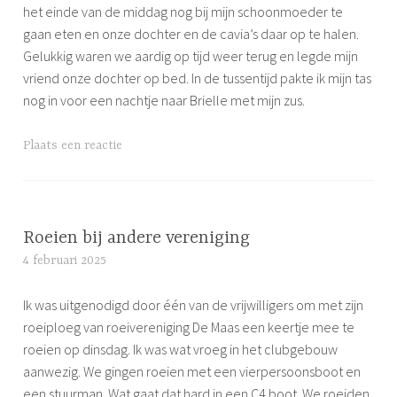
r
het einde van de middag nog bij mijn schoonmoeder te
o
gaan eten en onze dochter en de cavia’s daar op te halen.
e
Gelukkig waren we aardig op tijd weer terug en legde mijn
i
vriend onze dochter op bed. In de tussentijd pakte ik mijn tas
e
nog in voor een nachtje naar Brielle met mijn zus.
n
G
Plaats een reactie
e
t
a
g
Roeien bij andere vereniging
g
4 februari 2025
S
e
i
d
Ik was uitgenodigd door één van de vrijwilligers om met zijn
m
r
roeiploeg van roeivereniging De Maas een keertje mee te
o
o
roeien op dinsdag. Ik was wat vroeg in het clubgebouw
n
e
aanwezig. We gingen roeien met een vierpersoonsboot en
e
i
een stuurman. Wat gaat dat hard in een C4 boot. We roeiden