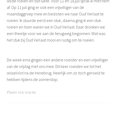
wilde roeien en dat lukte. Voor 11 en 18 juli sprak ik met hem
e
af. Op 11 juli ging er ook een vrijwilliger van de
n
maandaggroep mee en besloten we naar Oud Verlaat te
roeien. Ik stuurde eerst een stuk, daarna ging ik een stuk
roeien en toen waren we in Oud Verlaat. Daar dronken we
een theetje voor we aan de terugweg begonnen. Wat was
het stuk bij Oud Verlaat mooi en rustig om te roeien.
De week erna gingen een andere roeister en een vrijwilliger
van de vrijdag met ons mee. Dit keer roeiden we tot het
wisselvlot na de Irenebrug. Heerlijk om zo toch geroeid te
hebben tijdens de zomerstop.
G
Plaats een reactie
e
t
a