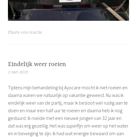
G
Plaats een reactie
e
t
a
g
Eindelijk weer roeien
g
2 mei 2025
S
e
i
d
Tijdens mijn behandeling bij Ayocare mocht ik niet roeien en
m
F
daarna waren we natuurlijk op vakantie geweest. Nu was ik
o
i
eindelijk weer van de partij, maar ik besloot wel rustig aan te
n
e
doen en maar een half uur te roeien en daarna heb ik nog
e
t
gestuurd. Ik roeide met een nieuwe jongen van 32 jaar en
s
dat was erg gezellig. Het was superfijn om weer op het water
,
en in beweging te zijn. Ik had wat energie bewaard om aan