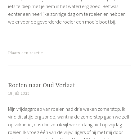
n
iets te diep met je riem in het water) erg goed. Het was
echter een heerlijke zonnige dag om te roeien en hebben
we er voor de gevorderde roeier een mooie boot bij.
G
Plaats een reactie
e
t
a
g
Roeien naar Oud Verlaat
g
18 juli 2025
S
e
i
d
Mijn vrijdaggroep van roeien had drie weken zomerstop. Ik
m
r
vind dit altijd erg zonde, want na de zomerstop gaan we zelf
o
o
op vakantie, dus dan zou ik vijf weken lang niet op vrijdag
n
e
roeien. Ik vroeg één van de vrijwilligers of hij met mij door
e
i