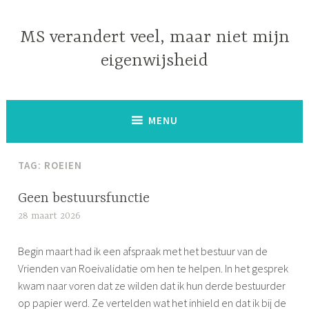
Naar
de
MS verandert veel, maar niet mijn
inhoud
eigenwijsheid
springen
MENU
TAG:
ROEIEN
Geen bestuursfunctie
28 maart 2026
S
i
Begin maart had ik een afspraak met het bestuur van de
m
Vrienden van Roeivalidatie om hen te helpen. In het gesprek
o
kwam naar voren dat ze wilden dat ik hun derde bestuurder
n
op papier werd. Ze vertelden wat het inhield en dat ik bij de
e