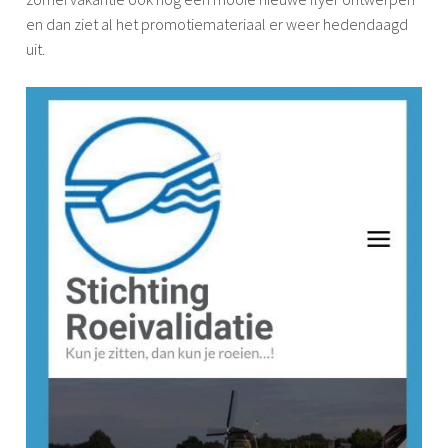
en dan ziet al het promotiemateriaal er weer hedendaagd
uit.