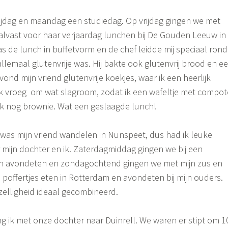
ijdag en maandag een studiedag. Op vrijdag gingen we met
lvast voor haar verjaardag lunchen bij De Gouden Leeuw in
s de lunch in buffetvorm en de chef leidde mij speciaal rond
allemaal glutenvrije was. Hij bakte ook glutenvrij brood en e
vond mijn vriend glutenvrije koekjes, waar ik een heerlijk
Ik vroeg om wat slagroom, zodat ik een wafeltje met compot
 nog brownie. Wat een geslaagde lunch!
was mijn vriend wandelen in Nunspeet, dus had ik leuke
mijn dochter en ik. Zaterdagmiddag gingen we bij een
n avondeten en zondagochtend gingen we met mijn zus en
 poffertjes eten in Rotterdam en avondeten bij mijn ouders.
elligheid ideaal gecombineerd.
 ik met onze dochter naar Duinrell. We waren er stipt om 1