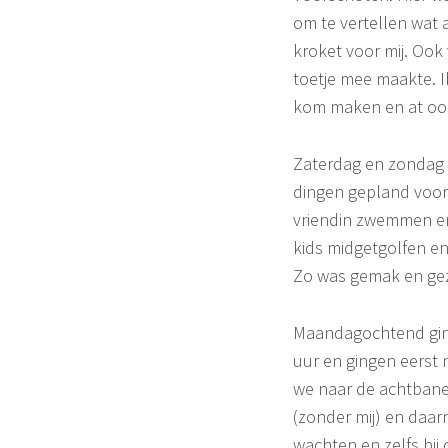
i
om te vertellen wat 
m
kroket voor mij. Ook 
o
toetje mee maakte. 
n
kom maken en at ook
e
Zaterdag en zondag 
dingen gepland voor 
vriendin zwemmen e
kids midgetgolfen en
Zo was gemak en gez
Maandagochtend ging
uur en gingen eerst 
we naar de achtbane
(zonder mij) en daar
wachten en zelfs bij 