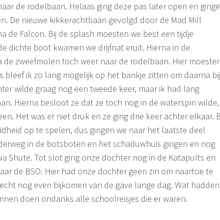
naar de rodelbaan. Helaas ging deze pas later open en ging
n. De nieuwe kikkerachtbaan gevolgd door de Mad Mill
na de Falcon. Bij de splash moesten we best een tijdje
de dichte boot kwamen we drijfnat eruit. Hierna in de
ia de zweefmolen toch weer naar de rodelbaan. Hier moeste
 bleef ik zo lang mogelijk op het bankje zitten om daarna bij
hter wilde graag nog een tweede keer, maar ik had lang
aan. Hierna besloot ze dat ze toch nog in de waterspin wilde,
n. Het was er niet druk en ze ging drie keer achter elkaar. B
dheid op te spelen, dus gingen we naar het laatste deel
erweg in de botsboten en het schaduwhuis gingen en nog
a Shute. Tot slot ging onze dochter nog in de Katapults en
aar de BSO. Hier had onze dochter geen zin om naartoe te
 echt nog even bijkomen van de gave lange dag. Wat hadden
unnen doen ondanks alle schoolreisjes die er waren.