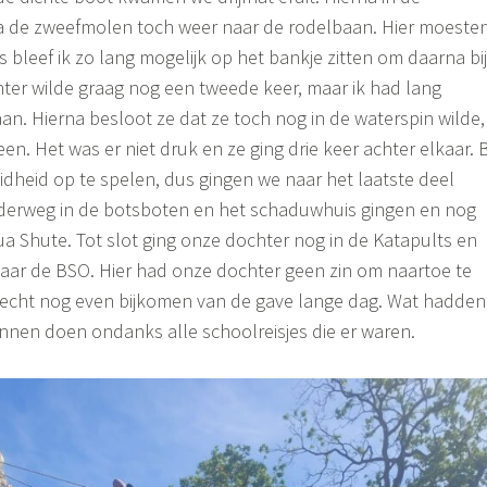
ia de zweefmolen toch weer naar de rodelbaan. Hier moeste
 bleef ik zo lang mogelijk op het bankje zitten om daarna bij
hter wilde graag nog een tweede keer, maar ik had lang
aan. Hierna besloot ze dat ze toch nog in de waterspin wilde,
n. Het was er niet druk en ze ging drie keer achter elkaar. B
dheid op te spelen, dus gingen we naar het laatste deel
erweg in de botsboten en het schaduwhuis gingen en nog
a Shute. Tot slot ging onze dochter nog in de Katapults en
aar de BSO. Hier had onze dochter geen zin om naartoe te
 echt nog even bijkomen van de gave lange dag. Wat hadden
unnen doen ondanks alle schoolreisjes die er waren.