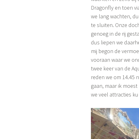
Dragonfly en toen v
we lang wachten, dus
te sluiten. Onze doc
genoeg in de rij gest
dus liepen we daarhee
mij begon de vermoei
vooraan waar we ond
twee keer van de Aqu
reden we om 14.45 n
gaan, maar ik moest
we veel attracties k