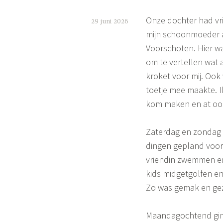
e
Onze dochter had vr
d
29 juni 2026
d
mijn schoonmoeder a
S
a
Voorschoten. Hier wa
i
g
om te vertellen wat 
j
m
kroket voor mij. Ook 
e
o
toetje mee maakte. 
u
n
kom maken en at ook
i
e
t
Zaterdag en zondag 
,
d
dingen gepland voor 
o
vriendin zwemmen e
c
kids midgetgolfen en
h
Zo was gemak en gez
t
e
Maandagochtend ging
r