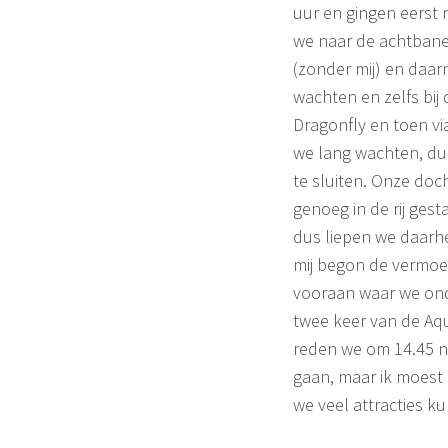
uur en gingen eerst 
we naar de achtbane
(zonder mij) en daar
wachten en zelfs bij 
Dragonfly en toen v
we lang wachten, dus
te sluiten. Onze doc
genoeg in de rij gest
dus liepen we daarhee
mij begon de vermoei
vooraan waar we ond
twee keer van de Aqu
reden we om 14.45 n
gaan, maar ik moest
we veel attracties k