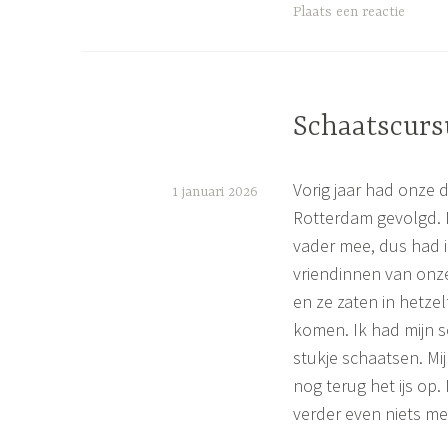
G
Plaats een reactie
e
t
a
g
Schaatscurs
g
e
Vorig jaar had onze 
d
1 januari 2026
d
Rotterdam gevolgd. D
S
a
vader mee, dus had i
i
g
vriendinnen van onz
j
m
en ze zaten in hetzel
e
o
komen. Ik had mijn 
u
n
stukje schaatsen. Mi
i
nog terug het ijs op.
e
t
verder even niets me
,
d