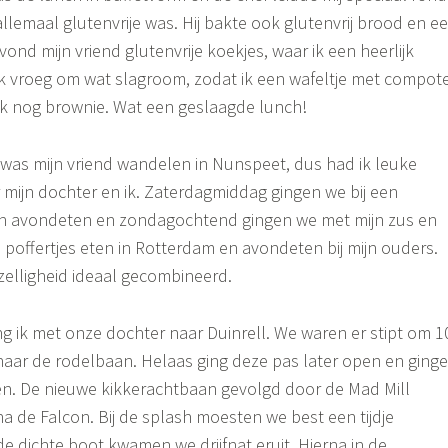
allemaal glutenvrije was. Hij bakte ook glutenvrij brood en e
vond mijn vriend glutenvrije koekjes, waar ik een heerlijk
Ik vroeg om wat slagroom, zodat ik een wafeltje met compot
 nog brownie. Wat een geslaagde lunch!
was mijn vriend wandelen in Nunspeet, dus had ik leuke
mijn dochter en ik. Zaterdagmiddag gingen we bij een
n avondeten en zondagochtend gingen we met mijn zus en
 poffertjes eten in Rotterdam en avondeten bij mijn ouders.
elligheid ideaal gecombineerd.
 ik met onze dochter naar Duinrell. We waren er stipt om 1
naar de rodelbaan. Helaas ging deze pas later open en ging
n. De nieuwe kikkerachtbaan gevolgd door de Mad Mill
na de Falcon. Bij de splash moesten we best een tijdje
de dichte boot kwamen we drijfnat eruit. Hierna in de