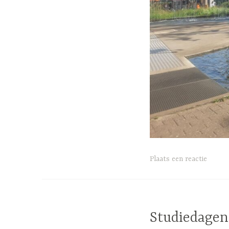
G
Plaats een reactie
e
t
a
g
Studiedagen
g