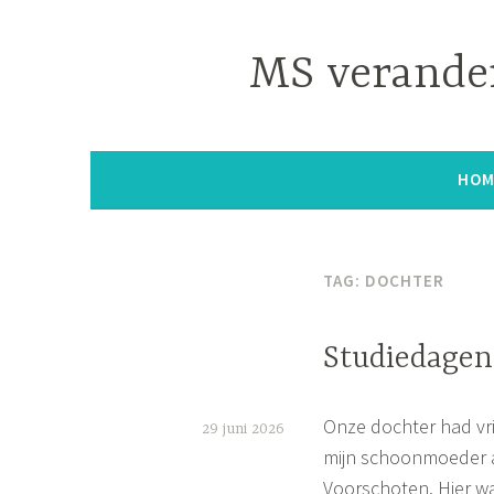
Naar
de
MS verander
inhoud
springen
HOM
TAG:
DOCHTER
Studiedagen
Onze dochter had vr
29 juni 2026
mijn schoonmoeder a
S
Voorschoten. Hier wa