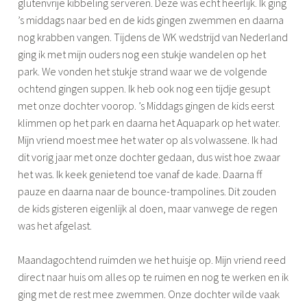
glutenvrije kibbeling serveren. Deze was echt heerlijk. Ik ging
’s middags naar bed en de kids gingen zwemmen en daarna
nog krabben vangen. Tijdens de WK wedstrijd van Nederland
ging ik met mijn ouders nog een stukje wandelen op het
park. We vonden het stukje strand waar we de volgende
ochtend gingen suppen. Ik heb ook nog een tijdje gesupt
met onze dochter voorop. ’s Middags gingen de kids eerst
klimmen op het park en daarna het Aquapark op het water.
Mijn vriend moest mee het water op als volwassene. Ik had
dit vorig jaar met onze dochter gedaan, dus wist hoe zwaar
het was. Ik keek genietend toe vanaf de kade. Daarna ff
pauze en daarna naar de bounce-trampolines. Dit zouden
de kids gisteren eigenlijk al doen, maar vanwege de regen
was het afgelast.
Maandagochtend ruimden we het huisje op. Mijn vriend reed
direct naar huis om alles op te ruimen en nog te werken en ik
ging met de rest mee zwemmen. Onze dochter wilde vaak