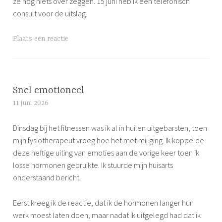
ze nog niets over zeggen. 15 juni heb ik een telefonisch
consult voor de uitslag.
G
Plaats een reactie
e
t
a
g
Snel emotioneel
g
11 juni 2026
S
e
i
d
Dinsdag bij het fitnessen was ik al in huilen uitgebarsten, toen
m
s
mijn fysiotherapeut vroeg hoe het met mij ging. Ik koppelde
o
l
deze heftige uiting van emoties aan de vorige keer toen ik
n
a
losse hormonen gebruikte. Ik stuurde mijn huisarts
e
a
onderstaand bericht.
p
p
Eerst kreeg ik de reactie, dat ik de hormonen langer hun
r
werk moest laten doen, maar nadat ik uitgelegd had dat ik