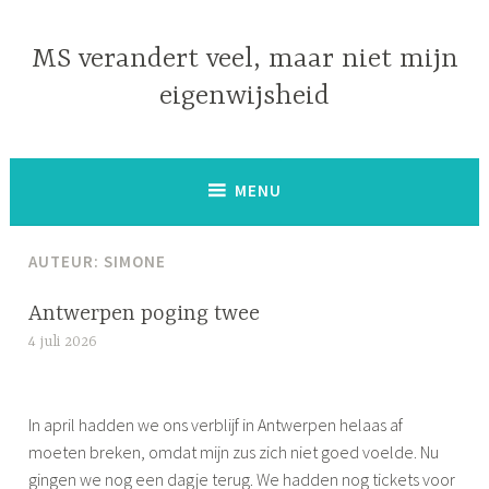
Naar
de
MS verandert veel, maar niet mijn
inhoud
eigenwijsheid
springen
MENU
AUTEUR:
SIMONE
Antwerpen poging twee
4 juli 2026
S
i
m
In april hadden we ons verblijf in Antwerpen helaas af
o
moeten breken, omdat mijn zus zich niet goed voelde. Nu
n
gingen we nog een dagje terug. We hadden nog tickets voor
e