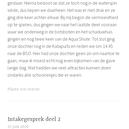
gestaan. Hierna besloot ze dat ze toch nog in de waterspin
wilde, dus liepen we daarheen. Het was er niet druk en ze
ging drie keer achter elkaar. Bij mij begon de vermoeidheid
op te spelen, dus gingen we naar het laatste deel vooraan
waar we onderweg in de botsboten en het schaduwhuis
gingen en nog twee keer van de Aqua Shute. Tot slot ging
onze dochter nog in de Katapults en reden we om 14.45
naar de BSO. Hier had onze dochter geen zin om naartoe te
gaan, maar ik moest echt nog even bijkomen van de gave
lange dag. Wat hadden we veel attracties kunnen doen
ondanks alle schoolreisjes die er waren.
G
Plaats een reactie
e
t
a
g
Intakegesprek deel 2
g
25 juni 2026
S