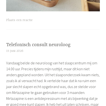
G
Plaats een reactie
e
t
a
g
Telefonisch consult neuroloog
g
15 juni 2026
S
e
i
d
Vandaag belde de neuroloog van het slaapcentrum mij om
m
d
14.00 uur. Precies tijdens mijn rusttijd, maar dit kon niet
o
a
anders gepland worden. Uit het slaaponderzoek kwam niets,
n
g
zoals ik al verwacht had. Ik vertelde haar dat ik na ruim een
e
j
jaar slecht slapen echt opgebrand was, dus ze stelde voor
e
om Mirtazapine te gaan gebruiken voor 3 maanden.
u
Mirtazapine is een antidepressivum met als bijwerking dat je
i
er goed mee kunt slapen. Ik heb het uit laten schrijven, maar