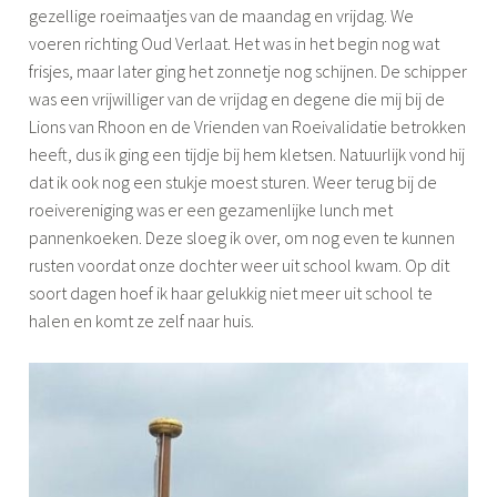
k
gezellige roeimaatjes van de maandag en vrijdag. We
e
voeren richting Oud Verlaat. Het was in het begin nog wat
n
frisjes, maar later ging het zonnetje nog schijnen. De schipper
d
was een vrijwilliger van de vrijdag en degene die mij bij de
w
Lions van Rhoon en de Vrienden van Roeivalidatie betrokken
e
heeft, dus ik ging een tijdje bij hem kletsen. Natuurlijk vond hij
g
dat ik ook nog een stukje moest sturen. Weer terug bij de
roeivereniging was er een gezamenlijke lunch met
pannenkoeken. Deze sloeg ik over, om nog even te kunnen
rusten voordat onze dochter weer uit school kwam. Op dit
soort dagen hoef ik haar gelukkig niet meer uit school te
halen en komt ze zelf naar huis.