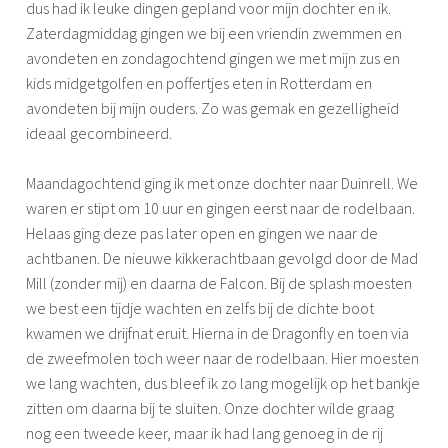
c
dus had ik leuke dingen gepland voor mijn dochter en ik.
h
Zaterdagmiddag gingen we bij een vriendin zwemmen en
t
avondeten en zondagochtend gingen we met mijn zus en
e
kids midgetgolfen en poffertjes eten in Rotterdam en
r
avondeten bij mijn ouders. Zo was gemak en gezelligheid
ideaal gecombineerd.
Maandagochtend ging ik met onze dochter naar Duinrell. We
waren er stipt om 10 uur en gingen eerst naar de rodelbaan.
Helaas ging deze pas later open en gingen we naar de
achtbanen. De nieuwe kikkerachtbaan gevolgd door de Mad
Mill (zonder mij) en daarna de Falcon. Bij de splash moesten
we best een tijdje wachten en zelfs bij de dichte boot
kwamen we drijfnat eruit. Hierna in de Dragonfly en toen via
de zweefmolen toch weer naar de rodelbaan. Hier moesten
we lang wachten, dus bleef ik zo lang mogelijk op het bankje
zitten om daarna bij te sluiten. Onze dochter wilde graag
nog een tweede keer, maar ik had lang genoeg in de rij