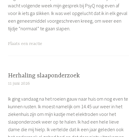
t
wacht volgende week mijn gesprek bij PsyQ nog even af
voor ik iets ga slikken. Ik was wel opgelucht dat ik in elk geval
een geneesmiddel voorgeschreven kreeg, om weer een
tijdje “normaal” te gaan slapen.
G
Plaats een reactie
e
t
a
g
Herhaling slaaponderzoek
g
11 juni 2026
S
e
i
d
Ik ging vandaag na het roeien gauw naar huis om nog even te
m
n
kunnen rusten. Ik moest namelijk om 14.45 uur weer in het
o
e
ziekenhuis zijn om mijn kastje met elektroden voor het
n
u
slaaponderzoek weer op te halen. Ik had een hele lieve
e
r
dame die mij hielp. Ik vertelde dat ik een jaar geleden ook
o