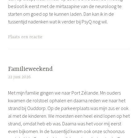
besloot ik eerst met de mirtazapine van de neuroloog te
starten om goed op te kunnen laden. Dan kan ik in de
tussentijd nadenken wat ik verder bij PsyQ nog wil.
G
Plaats een reactie
e
t
a
g
Familieweekend
g
22 juni 2026
S
e
i
d
Met mijn familie gingen we naar Port Zélande. Mn ouders
m
p
kwamen de rolstoel ophalen en daarna reden we naar het
o
s
strand bij Ouddorp. Op de parkeerplaats was mijn zus er ook
n
y
al met de kinderen. We moesten een heel eind lopen op het
e
c
strand, omdat heb eb was. Daarna was het voor mij eerst
h
even bijkomen. In de tussentijd kwam ook onze schoonzus
o