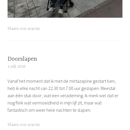
G
Plaats een reactie
e
t
a
g
Doorslapen
g
2 juli 2026
S
e
i
d
Vanaf het moment dat ik met de mirtazapine gestart ben,
m
d
heb ik elke nacht van 22.30 tot 7.00 uur geslapen. Meestal
o
a
aan één stuk door; wat een verademing. Ik merk wel dat er
n
g
nog flink wat vermoeidheid in mijn lijf zit, maar wat
e
j
fantastisch om weer hele nachten te slapen.
e
u
G
Plaats een reactie