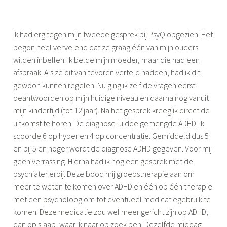
e
i
d
m
d
Ik had erg tegen mijn tweede gesprek bij PsyQ opgezien. Het
o
a
begon heel vervelend dat ze graag één van mijn ouders
n
g
wilden inbellen. Ik belde mijn moeder, maar die had een
e
j
afspraak. Als ze dit van tevoren verteld hadden, had ik dit
e
gewoon kunnen regelen. Nu ging ik zelf de vragen eerst
u
beantwoorden op mijn huidige niveau en daarna nog vanuit
i
mijn kindertijd (tot 12 jaar). Na het gesprek kreeg ik direct de
t
uitkomst te horen. De diagnose luidde gemengde ADHD. Ik
,
scoorde 6 op hyper en 4 op concentratie. Gemiddeld dus 5
d
en bij 5 en hoger wordt de diagnose ADHD gegeven. Voor mij
o
geen verrassing. Hierna had ik nog een gesprek met de
c
psychiater erbij. Deze bood mij groepstherapie aan om
h
meer te weten te komen over ADHD en één op één therapie
t
met een psycholoog om tot eventueel medicatiegebruik te
e
komen. Deze medicatie zou wel meer gericht zijn op ADHD,
r
dan op slaap, waar ik naar op zoek ben. Dezelfde middag