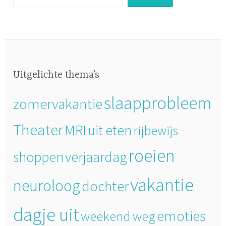
o
t
i
e
s
Uitgelichte thema’s
slaapprobleem
zomervakantie
Theater
MRI
uit eten
rijbewijs
roeien
verjaardag
shoppen
vakantie
neuroloog
dochter
dagje uit
emoties
weekend weg