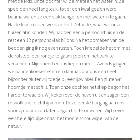
met de kids. Onze dochter wilde meteen het water in. Ze
l
speelden heel lang leuk, tot er een kwal gezien werd.
o
Daarna waren ze een stuk banger om het water in te gaan.
o
Na de lunch reden we naar Port Zélande, waar we onze
g
huizen al in konden. Wij hadden een 6 persoonshuis en de
,
rest een 12 persoons vlak bij ons. Na het opmaken van de
s
bedden ging ik nog even rusten. Toch kriebelde het om met
l
de rolstoel een rondje te gaan rijden om het park te
a
verkennen. Mijn vriend en zus liepen mee. ’s Avonds gingen
a
we pannenkoeken eten en daarna voor ons een heel
p
bijzonder glutenvrij toetje bij een ijswinkel. Een glutenvrij
p
hoorntje met softijs. Toen onze dochter net sliep begon het
r
harder te waaien. Wij keken over de haven uit en zagen een
o
rolwolk snel dichtbij komen. Deze eerste bui ging aan ons
b
voorbij maar even later begon het te onweren. Wij bleven
l
een hele tijd kijken naar het mooie schouwspel van de
e
natuur.
e
m