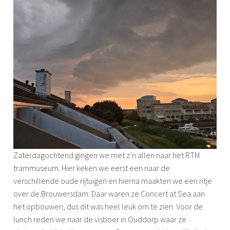
Zaterdagochtend gingen we met z’n allen naar het RTM
trammuseum. Hier keken we eerst een naar de
verschillende oude rijtuigen en hierna maakten we een ritje
over de Brouwersdam. Daar waren ze Concert at Sea aan
het opbouwen, dus dit was heel leuk om te zien. Voor de
lunch reden we naar de visboer in Ouddorp waar ze