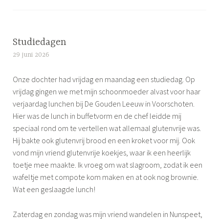
i
e
t
t
a
g
Studiedagen
g
29 juni 2026
S
e
i
d
Onze dochter had vrijdag en maandag een studiedag. Op
m
s
vrijdag gingen we met mijn schoonmoeder alvast voor haar
o
l
verjaardag lunchen bij De Gouden Leeuw in Voorschoten.
n
a
Hier was de lunch in buffetvorm en de chef leidde mij
e
a
speciaal rond om te vertellen wat allemaal glutenvrije was.
p
Hij bakte ook glutenvrij brood en een kroket voor mij. Ook
p
vond mijn vriend glutenvrije koekjes, waar ik een heerlijk
r
toetje mee maakte. Ik vroeg om wat slagroom, zodat ik een
o
wafeltje met compote kom maken en at ook nog brownie.
b
Wat een geslaagde lunch!
l
e
Zaterdag en zondag was mijn vriend wandelen in Nunspeet,