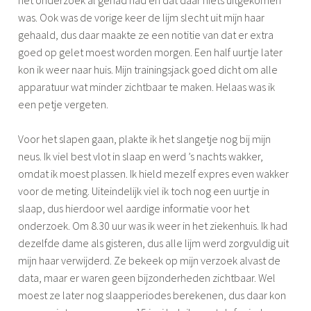
het onderzoek al gehad had en dat daar niets uitgekomen
l
was. Ook was de vorige keer de lijm slecht uit mijn haar
o
gehaald, dus daar maakte ze een notitie van dat er extra
o
goed op gelet moest worden morgen. Een half uurtje later
g
kon ik weer naar huis. Mijn trainingsjack goed dicht om alle
,
apparatuur wat minder zichtbaar te maken. Helaas was ik
s
een petje vergeten.
l
a
Voor het slapen gaan, plakte ik het slangetje nog bij mijn
a
neus. Ik viel best vlot in slaap en werd ’s nachts wakker,
p
omdat ik moest plassen. Ik hield mezelf expres even wakker
p
voor de meting. Uiteindelijk viel ik toch nog een uurtje in
r
slaap, dus hierdoor wel aardige informatie voor het
o
onderzoek. Om 8.30 uur was ik weer in het ziekenhuis. Ik had
b
dezelfde dame als gisteren, dus alle lijm werd zorgvuldig uit
l
mijn haar verwijderd. Ze bekeek op mijn verzoek alvast de
e
data, maar er waren geen bijzonderheden zichtbaar. Wel
e
moest ze later nog slaapperiodes berekenen, dus daar kon
m