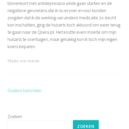
o
binnenkort met antidepressiva wilde gaan starten en de
b
negatieve gevoelens die ik nu ervoer ervoor konden
l
zorgden dat ik de werking van andere medicatie zo slecht
e
kon inschatten, ging de huisarts toch akkoord om weer terug
e
te gaan naar de Qlaira pil. Het kostte even moeite om mijn
m
huisarts te overtuigen, maar gelukkig kon ik toch mijn eigen
koers bepalen.
G
Plaats een reactie
e
t
a
g
Oudere berichten
Berichten
g
navigatie
e
d
Zoeken
e
m
ZOEKEN