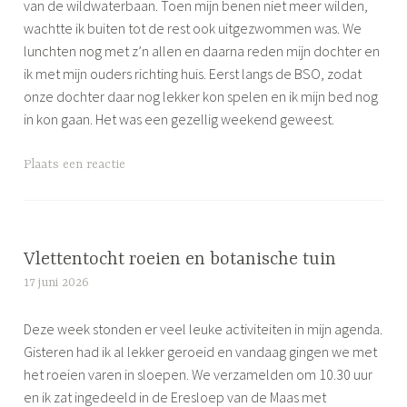
van de wildwaterbaan. Toen mijn benen niet meer wilden,
wachtte ik buiten tot de rest ook uitgezwommen was. We
lunchten nog met z’n allen en daarna reden mijn dochter en
ik met mijn ouders richting huis. Eerst langs de BSO, zodat
onze dochter daar nog lekker kon spelen en ik mijn bed nog
in kon gaan. Het was een gezellig weekend geweest.
G
Plaats een reactie
e
t
a
g
Vlettentocht roeien en botanische tuin
g
17 juni 2026
S
e
i
d
Deze week stonden er veel leuke activiteiten in mijn agenda.
m
w
Gisteren had ik al lekker geroeid en vandaag gingen we met
o
e
het roeien varen in sloepen. We verzamelden om 10.30 uur
n
e
en ik zat ingedeeld in de Eresloep van de Maas met
e