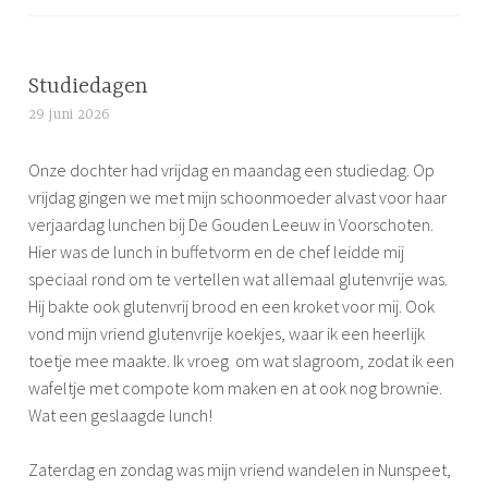
e
t
a
g
Studiedagen
g
29 juni 2026
S
e
i
d
Onze dochter had vrijdag en maandag een studiedag. Op
m
d
vrijdag gingen we met mijn schoonmoeder alvast voor haar
o
a
verjaardag lunchen bij De Gouden Leeuw in Voorschoten.
n
g
Hier was de lunch in buffetvorm en de chef leidde mij
e
j
speciaal rond om te vertellen wat allemaal glutenvrije was.
e
Hij bakte ook glutenvrij brood en een kroket voor mij. Ook
u
vond mijn vriend glutenvrije koekjes, waar ik een heerlijk
i
toetje mee maakte. Ik vroeg om wat slagroom, zodat ik een
t
wafeltje met compote kom maken en at ook nog brownie.
,
Wat een geslaagde lunch!
d
o
Zaterdag en zondag was mijn vriend wandelen in Nunspeet,