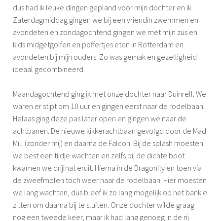
e
dus had ik leuke dingen gepland voor mijn dochter en ik.
m
Zaterdagmiddag gingen we bij een vriendin zwemmen en
avondeten en zondagochtend gingen we met mijn zus en
kids midgetgolfen en poffertjes eten in Rotterdam en
avondeten bij mijn ouders. Zo was gemak en gezelligheid
ideaal gecombineerd.
Maandagochtend ging ik met onze dochter naar Duinrell. We
waren er stipt om 10 uur en gingen eerst naar de rodelbaan.
Helaas ging deze pas later open en gingen we naar de
achtbanen. De nieuwe kikkerachtbaan gevolgd door de Mad
Mill (zonder mij) en daarna de Falcon. Bij de splash moesten
we best een tijdje wachten en zelfs bij de dichte boot
kwamen we drijfnat eruit. Hierna in de Dragonfly en toen via
de zweefmolen toch weer naar de rodelbaan. Hier moesten
we lang wachten, dus bleef ik zo lang mogelijk op het bankje
zitten om daarna bij te sluiten. Onze dochter wilde graag
nog een tweede keer, maar ik had lang genoeg in de rij