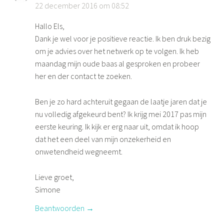
22 december 2016 om 08:52
Hallo Els,
Dank je wel voor je positieve reactie. Ik ben druk bezig
om je advies over het netwerk op te volgen. Ik heb
maandag mijn oude baas al gesproken en probeer
her en der contact te zoeken.
Ben je zo hard achteruit gegaan de laatje jaren dat je
nu volledig afgekeurd bent? Ik krijg mei 2017 pas mijn
eerste keuring. Ik kijk er erg naar uit, omdat ik hoop
dat het een deel van mijn onzekerheid en
onwetendheid wegneemt.
Lieve groet,
Simone
Beantwoorden