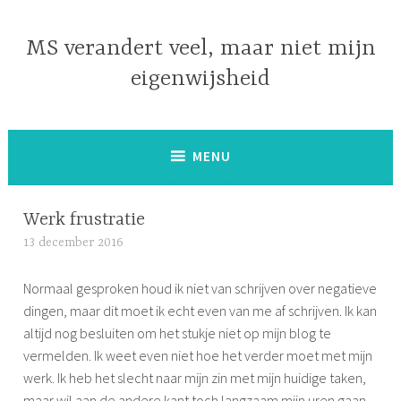
Naar
de
MS verandert veel, maar niet mijn
inhoud
eigenwijsheid
springen
MENU
Werk frustratie
13 december 2016
S
i
Normaal gesproken houd ik niet van schrijven over negatieve
m
dingen, maar dit moet ik echt even van me af schrijven. Ik kan
o
altijd nog besluiten om het stukje niet op mijn blog te
n
vermelden. Ik weet even niet hoe het verder moet met mijn
e
werk. Ik heb het slecht naar mijn zin met mijn huidige taken,
maar wil aan de andere kant toch langzaam mijn uren gaan