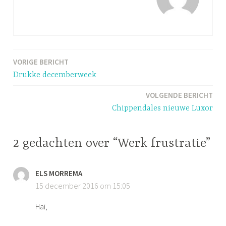
VORIGE BERICHT
Bericht
Drukke decemberweek
navigatie
VOLGENDE BERICHT
Chippendales nieuwe Luxor
2 gedachten over “Werk frustratie”
ELS MORREMA
15 december 2016 om 15:05
Hai,