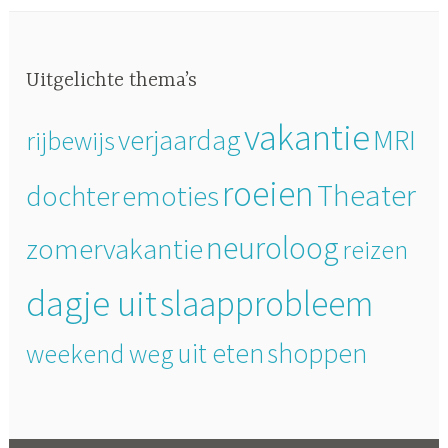
Uitgelichte thema’s
vakantie
MRI
verjaardag
rijbewijs
roeien
Theater
dochter
emoties
neuroloog
zomervakantie
reizen
dagje uit
slaapprobleem
uit eten
shoppen
weekend weg