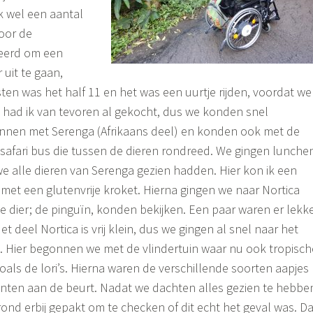
k wel een aantal
oor de
eerd om een
 uit te gaan,
ten was het half 11 en het was een uurtje rijden, voordat we
 had ik van tevoren al gekocht, dus we konden snel
nen met Serenga (Afrikaans deel) en konden ook met de
safari bus die tussen de dieren rondreed. We gingen lunche
e alle dieren van Serenga gezien hadden. Hier kon ik een
en met een glutenvrije kroket. Hierna gingen we naar Nortica
te dier; de pinguïn, konden bekijken. Een paar waren er lekk
deel Nortica is vrij klein, dus we gingen al snel naar het
. Hier begonnen we met de vlindertuin waar nu ook tropisch
oals de lori’s. Hierna waren de verschillende soorten aapjes
fanten aan de beurt. Nadat we dachten alles gezien te hebbe
ond erbij gepakt om te checken of dit echt het geval was. Da