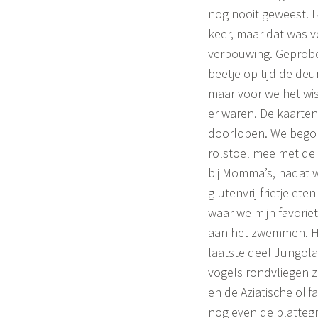
o
nog nooit geweest. I
n
keer, maar dat was v
verbouwing. Geprob
e
beetje op tijd de deur
maar voor we het wis
er waren. De kaarten
doorlopen. We begon
rolstoel mee met de 
bij Momma’s, nadat w
glutenvrij frietje et
waar we mijn favorie
aan het zwemmen. Het 
laatste deel Jungola
vogels rondvliegen z
en de Aziatische oli
nog even de plattegr