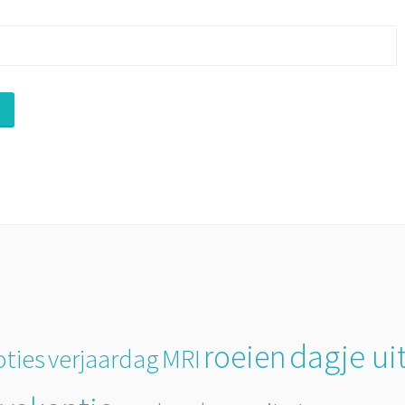
dagje ui
roeien
ties
MRI
verjaardag