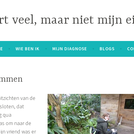
t veel, maar niet mijn e
E
WIE BEN IK
MIJN DIAGNOSE
BLOGS
CO
Emmen
tzichten van de
loten, dat
g qua
as om naar de
ijn vriend was er