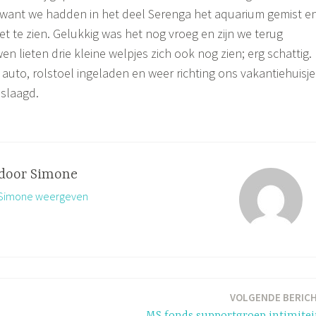
want we hadden in het deel Serenga het aquarium gemist e
t te zien. Gelukkig was het nog vroeg en zijn we terug
en lieten drie kleine welpjes zich ook nog zien; erg schattig.
 auto, rolstoel ingeladen en weer richting ons vakantiehuisje
eslaagd.
 door
Simone
n Simone weergeven
VOLGENDE BERIC
MS fonds supportgroep intimitei