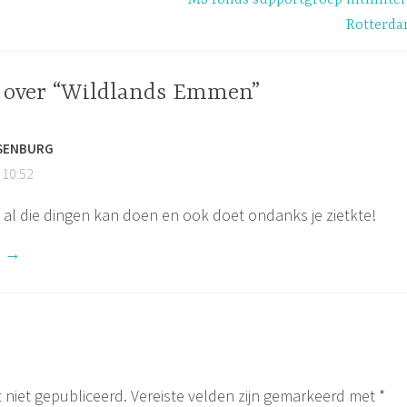
Rotterd
 over “Wildlands Emmen”
SENBURG
 10:52
e al die dingen kan doen en ook doet ondanks je zietkte!
n
 niet gepubliceerd.
Vereiste velden zijn gemarkeerd met
*