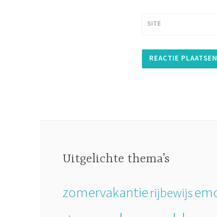
SITE
Uitgelichte thema’s
zomervakantie
emo
rijbewijs