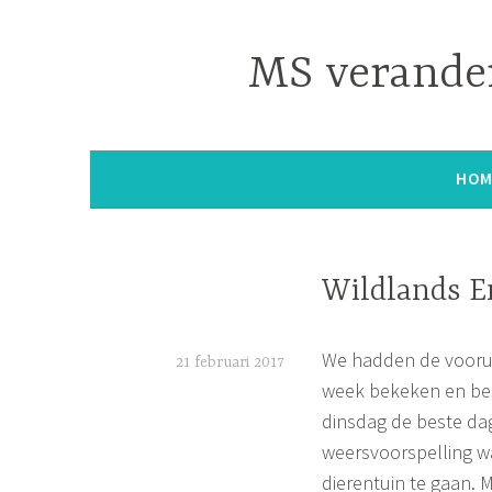
Naar
de
MS verander
inhoud
springen
HOM
Wildlands 
We hadden de voorui
21 februari 2017
week bekeken en bes
S
dinsdag de beste da
i
weersvoorspelling w
m
dierentuin te gaan. M