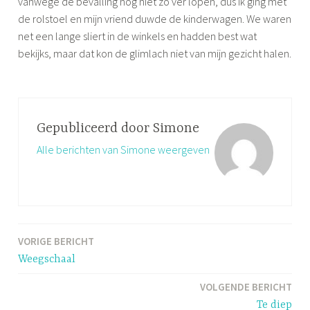
vanwege de bevalling nog niet zo ver lopen, dus ik ging met
de rolstoel en mijn vriend duwde de kinderwagen. We waren
net een lange sliert in de winkels en hadden best wat
bekijks, maar dat kon de glimlach niet van mijn gezicht halen.
Gepubliceerd door
Simone
Alle berichten van Simone weergeven
VORIGE BERICHT
Bericht
Weegschaal
navigatie
VOLGENDE BERICHT
Te diep