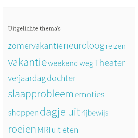
Uitgelichte thema’s
neuroloog
zomervakantie
reizen
vakantie
Theater
weekend weg
dochter
verjaardag
slaapprobleem
emoties
dagje uit
shoppen
rijbewijs
roeien
MRI
uit eten