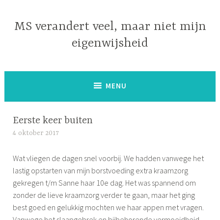
Naar
de
MS verandert veel, maar niet mijn
inhoud
eigenwijsheid
springen
MENU
Eerste keer buiten
4 oktober 2017
S
i
Wat vliegen de dagen snel voorbij. We hadden vanwege het
m
lastig opstarten van mijn borstvoeding extra kraamzorg
o
gekregen t/m Sanne haar 10e dag. Het was spannend om
n
zonder de lieve kraamzorg verder te gaan, maar het ging
e
best goed en gelukkig mochten we haar appen met vragen.
Vanwege het slaapgebrek en bijbehorende vermoeidheid