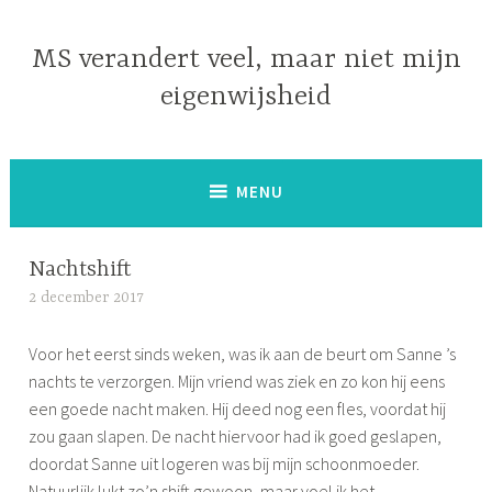
Naar
de
MS verandert veel, maar niet mijn
inhoud
eigenwijsheid
springen
MENU
Nachtshift
2 december 2017
S
i
Voor het eerst sinds weken, was ik aan de beurt om Sanne ’s
m
nachts te verzorgen. Mijn vriend was ziek en zo kon hij eens
o
een goede nacht maken. Hij deed nog een fles, voordat hij
n
zou gaan slapen. De nacht hiervoor had ik goed geslapen,
e
doordat Sanne uit logeren was bij mijn schoonmoeder.
Natuurlijk lukt zo’n shift gewoon, maar voel ik het