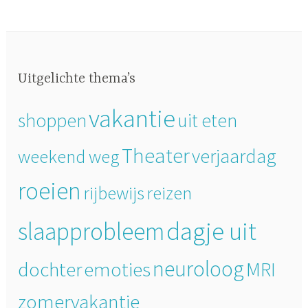
Uitgelichte thema’s
vakantie
shoppen
uit eten
Theater
verjaardag
weekend weg
roeien
rijbewijs
reizen
dagje uit
slaapprobleem
neuroloog
dochter
emoties
MRI
zomervakantie