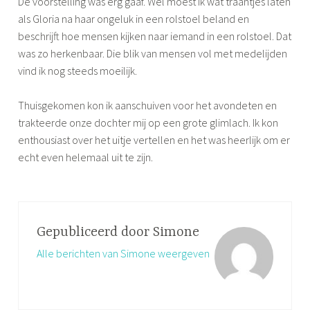
De voorstelling was erg gaaf. Wel moest ik wat traantjes laten
als Gloria na haar ongeluk in een rolstoel beland en
beschrijft hoe mensen kijken naar iemand in een rolstoel. Dat
was zo herkenbaar. Die blik van mensen vol met medelijden
vind ik nog steeds moeilijk.
Thuisgekomen kon ik aanschuiven voor het avondeten en
trakteerde onze dochter mij op een grote glimlach. Ik kon
enthousiast over het uitje vertellen en het was heerlijk om er
echt even helemaal uit te zijn.
G
e
t
Gepubliceerd door
Simone
a
Alle berichten van Simone weergeven
g
g
e