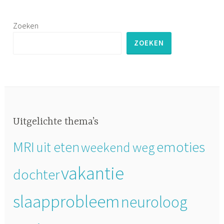
Zoeken
ZOEKEN
Uitgelichte thema’s
MRI
emoties
uit eten
weekend weg
vakantie
dochter
slaapprobleem
neuroloog