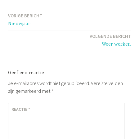
d
T
VORIGE BERICHT
Bericht
h
Nieuwjaar
e
navigatie
a
VOLGENDE BERICHT
t
Weer werken
e
r
Geef een reactie
Je e-mailadres wordt niet gepubliceerd.
Vereiste velden
zijn gemarkeerd met
*
REACTIE
*