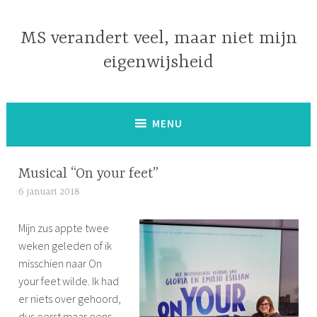
Naar
de
MS verandert veel, maar niet mijn
inhoud
eigenwijsheid
springen
MENU
Musical “On your feet”
6 januari 2018
S
i
Mijn zus appte twee
m
weken geleden of ik
o
misschien naar On
n
your feet wilde. Ik had
e
er niets over gehoord,
dus eerst maar eens