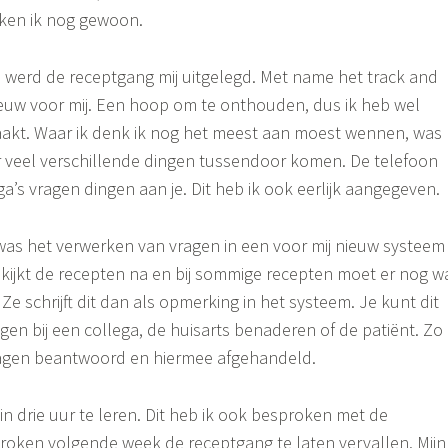
ken ik nog gewoon.
 werd de receptgang mij uitgelegd. Met name het track and
euw voor mij. Een hoop om te onthouden, dus ik heb wel
kt. Waar ik denk ik nog het meest aan moest wennen, was
er veel verschillende dingen tussendoor komen. De telefoon
a’s vragen dingen aan je. Dit heb ik ook eerlijk aangegeven.
was het verwerken van vragen in een voor mij nieuw systeem
r kijkt de recepten na en bij sommige recepten moet er nog w
e schrijft dit dan als opmerking in het systeem. Je kunt dit
agen bij een collega, de huisarts benaderen of de patiënt. Zo
agen beantwoord en hiermee afgehandeld.
in drie uur te leren. Dit heb ik ook besproken met de
roken volgende week de receptgang te laten vervallen. Mijn