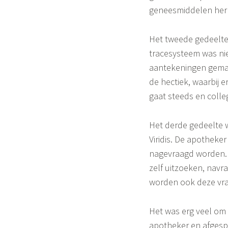
o
geneesmiddelen her
n
Het tweede gedeelte
e
tracesysteem was ni
aantekeningen gemaa
de hectiek, waarbij 
gaat steeds en colleg
Het derde gedeelte 
Viridis. De apotheke
nagevraagd worden. Z
zelf uitzoeken, navr
worden ook deze vr
Het was erg veel om 
apotheker en afgesp