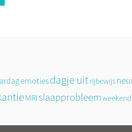
dagje uit
neu
emoties
aardag
rijbewijs
kantie
slaapprobleem
MRI
weekend