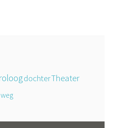
roloog
Theater
dochter
 weg