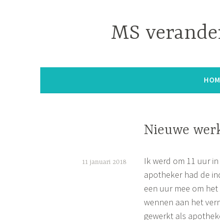
Naar
de
MS verander
inhoud
springen
HOM
Nieuwe wer
Ik werd om 11 uur i
11 januari 2018
apotheker had de ind
S
een uur mee om het a
i
wennen aan het vern
m
gewerkt als apotheker