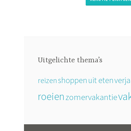
Uitgelichte thema’s
verj
shoppen
uit eten
reizen
va
roeien
zomervakantie