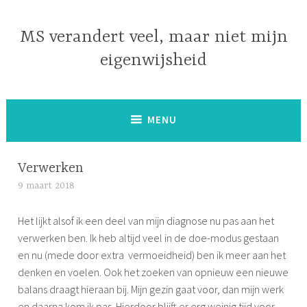
Naar
de
MS verandert veel, maar niet mijn
inhoud
eigenwijsheid
springen
MENU
Verwerken
9 maart 2018
S
i
Het lijkt alsof ik een deel van mijn diagnose nu pas aan het
m
verwerken ben. Ik heb altijd veel in de doe-modus gestaan
o
en nu (mede door extra vermoeidheid) ben ik meer aan het
n
denken en voelen. Ook het zoeken van opnieuw een nieuwe
e
balans draagt hieraan bij. Mijn gezin gaat voor, dan mijn werk
en daarna kom ik pas. Hierdoor blijft er erg weinig tijd voor