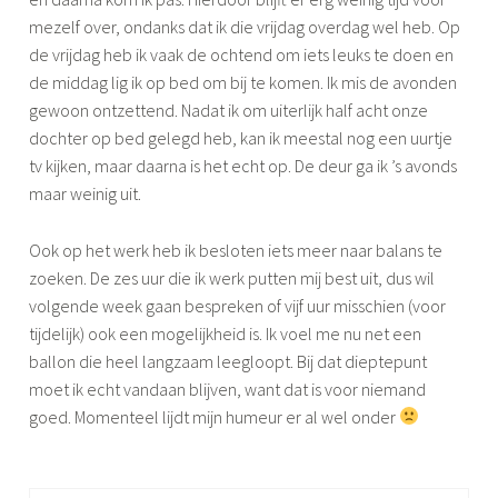
mezelf over, ondanks dat ik die vrijdag overdag wel heb. Op
de vrijdag heb ik vaak de ochtend om iets leuks te doen en
de middag lig ik op bed om bij te komen. Ik mis de avonden
gewoon ontzettend. Nadat ik om uiterlijk half acht onze
dochter op bed gelegd heb, kan ik meestal nog een uurtje
tv kijken, maar daarna is het echt op. De deur ga ik ’s avonds
maar weinig uit.
Ook op het werk heb ik besloten iets meer naar balans te
zoeken. De zes uur die ik werk putten mij best uit, dus wil
volgende week gaan bespreken of vijf uur misschien (voor
tijdelijk) ook een mogelijkheid is. Ik voel me nu net een
ballon die heel langzaam leegloopt. Bij dat dieptepunt
moet ik echt vandaan blijven, want dat is voor niemand
goed. Momenteel lijdt mijn humeur er al wel onder