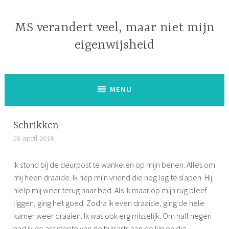
Naar
de
MS verandert veel, maar niet mijn
inhoud
eigenwijsheid
springen
MENU
Schrikken
16 april 2018
S
i
Ik stond bij de deurpost te wankelen op mijn benen. Alles om
m
mij heen draaide. Ik riep mijn vriend die nog lag te slapen. Hij
o
hielp mij weer terug naar bed. Als ik maar op mijn rug bleef
n
liggen, ging het goed. Zodra ik even draaide, ging de hele
e
kamer weer draaien. Ik was ook erg misselijk. Om half negen
had ik de assistente van de huisarts aan de lijn en die