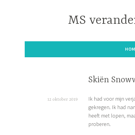
Naar
de
MS verander
inhoud
springen
HOM
Skiën Snow
Ik had voor mijn ver
12 oktober 2019
gekregen. Ik had na
S
heeft met lopen, maa
i
proberen.
m