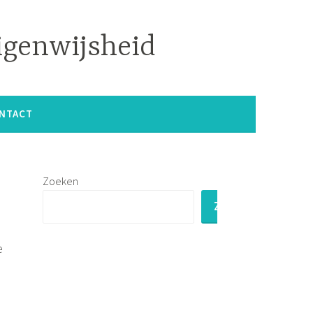
igenwijsheid
NTACT
Zoeken
ZOEKEN
e