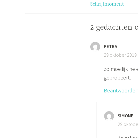
Schrijfmoment
navigatie
2 gedachten 
PETRA
29 oktober 2019
zo moeilijk he 
geprobeert.
Beantwoorde
SIMONE
29 oktobe