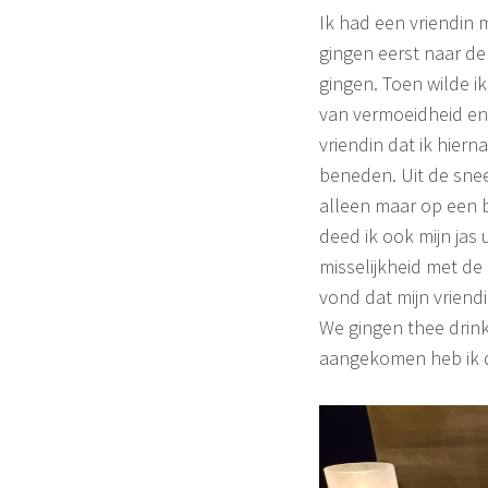
o
Ik had een vriendin
n
gingen eerst naar d
gingen. Toen wilde ik
e
van vermoeidheid en
vriendin dat ik hier
beneden. Uit de sneeu
alleen maar op een 
deed ik ook mijn jas
misselijkheid met de
vond dat mijn vriendi
We gingen thee drink
aangekomen heb ik d