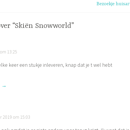
Bezoekje huisar
over “Skiën Snowworld”
 om 13:25
elke keer een stukje inleveren, knap dat je t wel hebt
n
r 2019 om 15:03