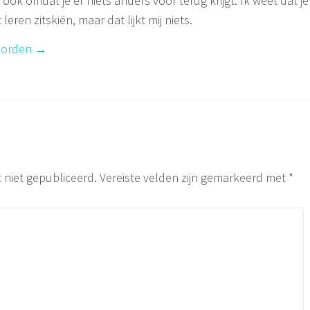
 ook omdat je er niets anders voor terug krijgt. Ik weet dat je
leren zitskiën, maar dat lijkt mij niets.
orden
 niet gepubliceerd.
Vereiste velden zijn gemarkeerd met
*