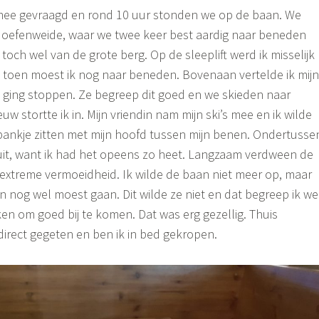
 mee gevraagd en rond 10 uur stonden we op de baan. We
e oefenweide, waar we twee keer best aardig naar beneden
 toch wel van de grote berg. Op de sleeplift werd ik misselijk
 toen moest ik nog naar beneden. Bovenaan vertelde ik mijn
na ging stoppen. Ze begreep dit goed en we skieden naar
w stortte ik in. Mijn vriendin nam mijn ski’s mee en ik wilde
bankje zitten met mijn hoofd tussen mijn benen. Ondertusse
 uit, want ik had het opeens zo heet. Langzaam verdween de
 extreme vermoeidheid. Ik wilde de baan niet meer op, maar
n nog wel moest gaan. Dit wilde ze niet en dat begreep ik we
en om goed bij te komen. Dat was erg gezellig. Thuis
irect gegeten en ben ik in bed gekropen.