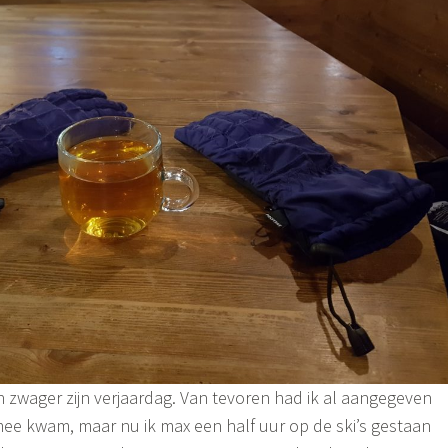
jn zwager zijn verjaardag. Van tevoren had ik al aangegeven
k mee kwam, maar nu ik max een half uur op de ski’s gestaan