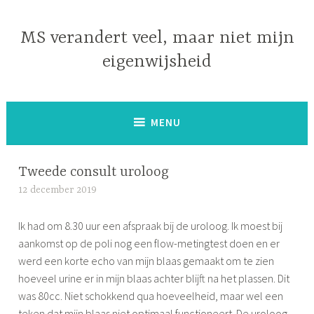
Naar
de
MS verandert veel, maar niet mijn
inhoud
eigenwijsheid
springen
MENU
Tweede consult uroloog
12 december 2019
S
i
Ik had om 8.30 uur een afspraak bij de uroloog. Ik moest bij
m
aankomst op de poli nog een flow-metingtest doen en er
o
werd een korte echo van mijn blaas gemaakt om te zien
n
hoeveel urine er in mijn blaas achter blijft na het plassen. Dit
e
was 80cc. Niet schokkend qua hoeveelheid, maar wel een
teken dat mijn blaas niet optimaal functioneert. De uroloog