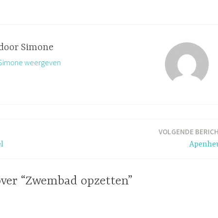
 door
Simone
n Simone weergeven
VOLGENDE BERIC
l
Apenhe
over “Zwembad opzetten”