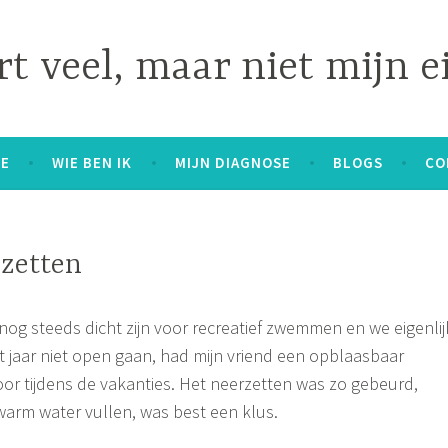
t veel, maar niet mijn e
E
WIE BEN IK
MIJN DIAGNOSE
BLOGS
CO
zetten
g steeds dicht zijn voor recreatief zwemmen en we eigenlij
t jaar niet open gaan, had mijn vriend een opblaasbaar
r tijdens de vakanties. Het neerzetten was zo gebeurd,
arm water vullen, was best een klus.