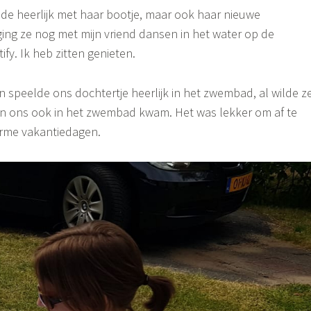
de heerlijk met haar bootje, maar ook haar nieuwe
ging ze nog met mijn vriend dansen in het water op de
ify. Ik heb zitten genieten.
speelde ons dochtertje heerlijk in het zwembad, al wilde z
an ons ook in het zwembad kwam. Het was lekker om af te
arme vakantiedagen.