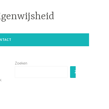
igenwijsheid
NTACT
Zoeken
ZOEKEN
k