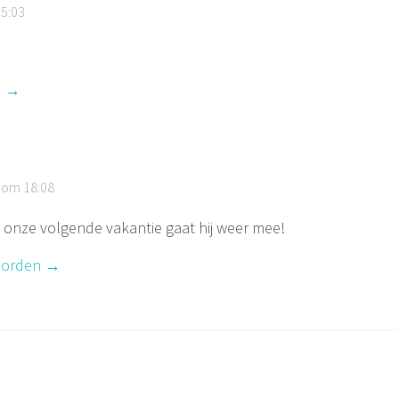
15:03
n
0 om 18:08
ij onze volgende vakantie gaat hij weer mee!
orden