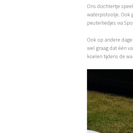
o
Ons dochtertje speel
n
waterpistoolje. Ook 
peuterliedjes via Spot
e
Ook op andere dagen 
wel graag dat één v
koelen tijdens de w