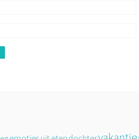
vakantie
emoties
dochter
uit eten
weg