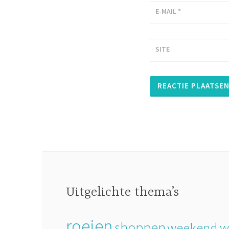
E-MAIL
*
SITE
Uitgelichte thema’s
roeien
shoppen
weekend 