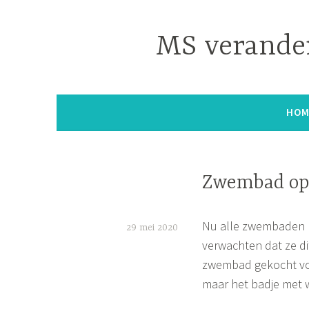
Naar
de
MS verander
inhoud
springen
HOM
Zwembad op
Nu alle zwembaden no
29 mei 2020
verwachten dat ze di
S
zwembad gekocht voo
i
maar het badje met w
m