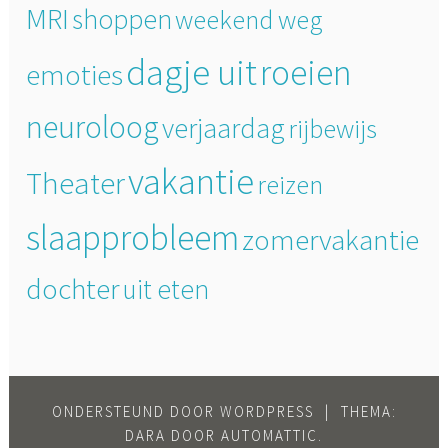
MRI
shoppen
weekend weg
dagje uit
roeien
emoties
neuroloog
verjaardag
rijbewijs
vakantie
Theater
reizen
slaapprobleem
zomervakantie
dochter
uit eten
ONDERSTEUND DOOR WORDPRESS
|
THEMA:
DARA DOOR
AUTOMATTIC
.