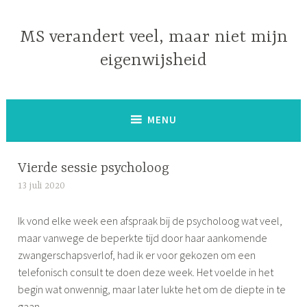
Naar
de
MS verandert veel, maar niet mijn
inhoud
eigenwijsheid
springen
MENU
Vierde sessie psycholoog
13 juli 2020
S
i
Ik vond elke week een afspraak bij de psycholoog wat veel,
m
maar vanwege de beperkte tijd door haar aankomende
o
zwangerschapsverlof, had ik er voor gekozen om een
n
telefonisch consult te doen deze week. Het voelde in het
e
begin wat onwennig, maar later lukte het om de diepte in te
gaan.