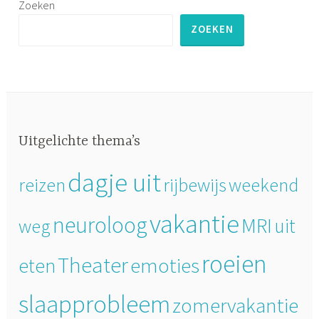
Zoeken
ZOEKEN
Uitgelichte thema’s
dagje uit
reizen
rijbewijs
weekend
vakantie
neuroloog
MRI
uit
weg
roeien
Theater
emoties
eten
slaapprobleem
zomervakantie