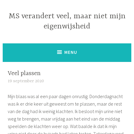
Naar
de
MS verandert veel, maar niet mijn
inhoud
eigenwijsheid
springen
MENU
Veel plassen
19 september 2020
S
i
Mijn blaas was al een paar dagen onrustig. Donderdagnacht
m
was ik er drie keer uit geweest om te plassen, maar de rest
o
van de dag had ik weinig klachten. Ik besloot mijn urine niet
n
weg te brengen, maar vrijdag aan het eind van de middag
e
speelden de klachten weer op. Wat baalde ik dat ik mijn
urine niet door de huisarts had laten testen. Zaterdagavond