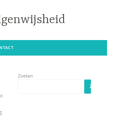
igenwijsheid
NTACT
Zoeken
ZOEKEN
el
g