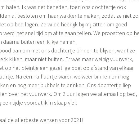
am halen. Ik was net beneden, toen ons dochtertje ook
den al besloten om haar wakker te maken, zodat ze niet z
et op bed lagen. Ze wilde heerlijk bij mij zitten om goed
 werd het snel tijd om af te gaan tellen. We proostten op h
n daarna buiten een kijkje nemen.
ood aan om met ons dochtertje binnen te blijven, want ze
erk kijken, maar niet buiten. Er was maar weinig vuurwerk,
t op het pleintje een gezellige boel op afstand van elkaar
uurtje. Na een half uurtje waren we weer binnen om nog
ken en nog meer bubbels te drinken. Ons dochtertje liep
llen over het vuurwerk. Om 2 uur lagen we allemaal op bed,
en tijdje voordat ik in slaap viel.
maal de allerbeste wensen voor 2021!