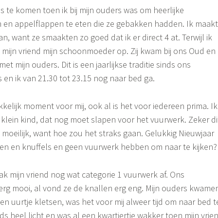
 te komen toen ik bij mijn ouders was om heerlijke
en en appelflappen te eten die ze gebakken hadden. Ik maak
an, want ze smaakten zo goed dat ik er direct 4 at. Terwijl ik
e mijn vriend mijn schoonmoeder op. Zij kwam bij ons Oud en
t mijn ouders. Dit is een jaarlijkse traditie sinds ons
s en ik van 21.30 tot 23.15 nog naar bed ga.
kkelijk moment voor mij, ook al is het voor iedereen prima. Ik
klein kind, dat nog moet slapen voor het vuurwerk. Zeker di
a moeilijk, want hoe zou het straks gaan. Gelukkig Nieuwjaar
n en knuffels en geen vuurwerk hebben om naar te kijken?
k mijn vriend nog wat categorie 1 vuurwerk af. Ons
erg mooi, al vond ze de knallen erg eng. Mijn ouders kwame
een uurtje kletsen, was het voor mij alweer tijd om naar bed t
nds heel licht en was al een kwartiertje wakker toen mijn vrie