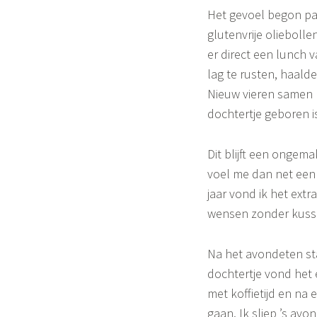
o
Het gevoel begon pas
n
glutenvrije olieboll
er direct een lunch v
e
lag te rusten, haald
Nieuw vieren samen me
dochtertje geboren i
Dit blijft een ongema
voel me dan net een 
jaar vond ik het extr
wensen zonder kusse
Na het avondeten sta
dochtertje vond het 
met koffietijd en na 
gaan. Ik sliep ’s avo