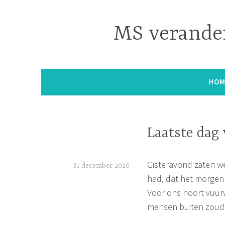
Naar
de
MS verander
inhoud
springen
HOM
Laatste dag
Gisteravond zaten we
31 december 2020
had, dat het morgen 
S
Voor ons hoort vuur
i
mensen buiten zouden
m