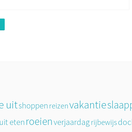
e uit
vakantie
slaap
shoppen
reizen
roeien
doc
verjaardag
uit eten
rijbewijs