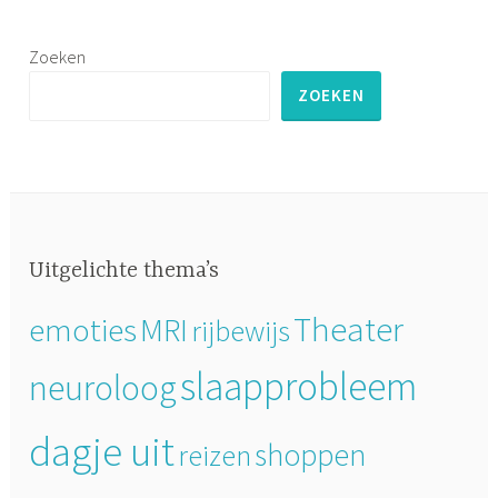
Zoeken
ZOEKEN
Uitgelichte thema’s
Theater
emoties
MRI
rijbewijs
slaapprobleem
neuroloog
dagje uit
shoppen
reizen