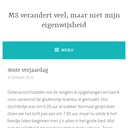
Naar
de
MS verandert veel, maar niet mijn
inhoud
eigenwijsheid
springen
MENU
36ste verjaardag
27 januari 2021
S
i
Gisteravond hadden we de slingers al opgehangen en had ik
m
voor vanavond de glutenvrije tiramisu al gemaakt. Ons
o
dochtertje was om 6.00 uur al wakker. Normaal gesproken
n
doen we het licht pas aan om 7.00 uur, maar nu wilde ik het
e
feestje laten beginnen met z’n allen in het grote bed. Wat
een gezelligheid en een hele stapel met cadeaus. Twee