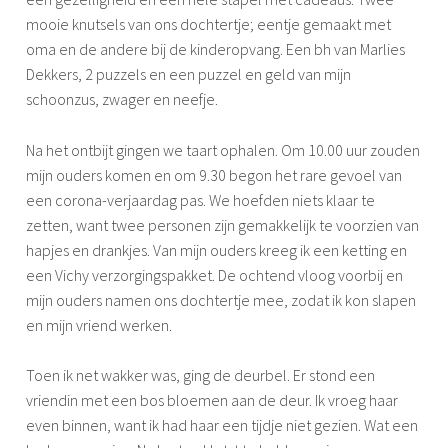
mooie knutsels van ons dochtertje; eentje gemaakt met
oma en de andere bij de kinderopvang. Een bh van Marlies
Dekkers, 2 puzzels en een puzzel en geld van mijn
schoonzus, zwager en neefje.
Na het ontbijt gingen we taart ophalen. Om 10.00 uur zouden
mijn ouders komen en om 9.30 begon het rare gevoel van
een corona-verjaardag pas. We hoefden niets klaar te
zetten, want twee personen zijn gemakkelijk te voorzien van
hapjes en drankjes. Van mijn ouders kreeg ik een ketting en
een Vichy verzorgingspakket. De ochtend vloog voorbij en
mijn ouders namen ons dochtertje mee, zodat ik kon slapen
en mijn vriend werken.
Toen ik net wakker was, ging de deurbel. Er stond een
vriendin met een bos bloemen aan de deur. Ik vroeg haar
even binnen, want ik had haar een tijdje niet gezien. Wat een