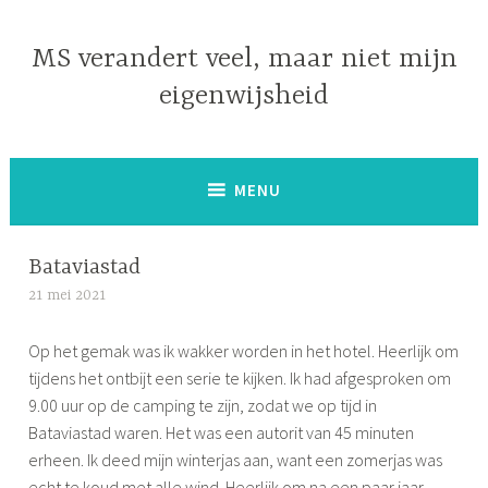
Naar
de
MS verandert veel, maar niet mijn
inhoud
eigenwijsheid
springen
MENU
Bataviastad
21 mei 2021
S
i
Op het gemak was ik wakker worden in het hotel. Heerlijk om
m
tijdens het ontbijt een serie te kijken. Ik had afgesproken om
o
9.00 uur op de camping te zijn, zodat we op tijd in
n
Bataviastad waren. Het was een autorit van 45 minuten
e
erheen. Ik deed mijn winterjas aan, want een zomerjas was
echt te koud met alle wind. Heerlijk om na een paar jaar