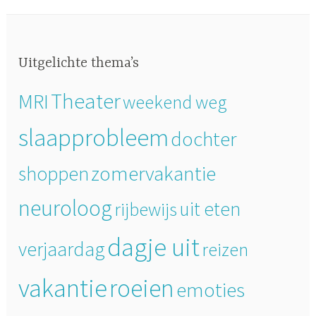
Uitgelichte thema’s
Theater
MRI
weekend weg
slaapprobleem
dochter
zomervakantie
shoppen
neuroloog
uit eten
rijbewijs
dagje uit
verjaardag
reizen
vakantie
roeien
emoties