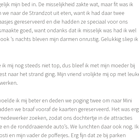
gelijk mijn bed in. De misselijkheid zakte wat, maar fit was ik
n we naar de Strandzot uit eten, want ik had daar twee
aasjes gereserveerd en die hadden ze speciaal voor ons
smaakte goed, want ondanks dat ik misselijk was had ik wel
n ook ’s nachts bleven mijn darmen onrustig. Gelukkig sliep ik
k mij nog steeds niet top, dus bleef ik met mijn moeder bij
rest naar het strand ging. Mijn vriend vrolijkte mij op met leuk
werken.
elde ik mij beter en deden we poging twee om naar Mini
adden we braaf vooraf de kaarten gereserveerd. Het was erg
n medewerker zoeken, zodat ons dochtertje in de attracties
tje en de ronddraaiende auto’s. We lunchten daar ook nog. Ik
sti en mijn vader de pofferjes. Erg fijn dat ze bij parken