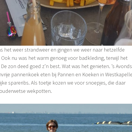
het weer strandweer en gingen we weer naar hetzelfde
. Ook nu was het warm genoeg voor badkleding, terwijl het
De zon deed goed z’n best. Wat was het genieten. ’s Avonds
nvrije pannenkoek eten bij Pannen en Koeken in Westkapelle
ijke spareribs. Als toetje kozen we voor snoepjes, die daar
 ouderwetse wekpotten.