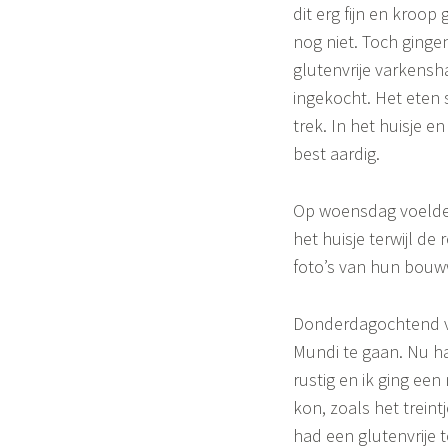
dit erg fijn en kroop 
nog niet. Toch ginge
glutenvrije varkensh
ingekocht. Het eten 
trek. In het huisje e
best aardig.
Op woensdag voelde i
het huisje terwijl de 
foto’s van hun bouw
Donderdagochtend vo
Mundi te gaan. Nu h
rustig en ik ging ee
kon, zoals het trein
had een glutenvrije to