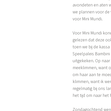
o
avondeten en aten wr
n
we plannen voor de 
voor Mini Mundi.
e
Voor Mini Mundi kond
gelezen dat deze ook
toen we bij de kassa
Speelpaleis Bambini i
uitgekeken. Op naar
meeklimmen, want ons
om haar aan te moed
klimmen, want ik wer
regelmatig bij ons l
het tijd om naar het 
Zondagochtend werd