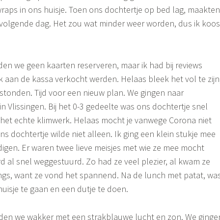
aps in ons huisje. Toen ons dochtertje op bed lag, maakten
volgende dag. Het zou wat minder weer worden, dus ik koos
en we geen kaarten reserveren, maar ik had bij reviews
 aan de kassa verkocht werden. Helaas bleek het vol te zijn
 stonden. Tijd voor een nieuw plan. We gingen naar
n Vlissingen. Bij het 0-3 gedeelte was ons dochtertje snel
 het echte klimwerk. Helaas mocht je vanwege Corona niet
 dochtertje wilde niet alleen. Ik ging een klein stukje mee
igen. Er waren twee lieve meisjes met wie ze mee mocht
d al snel weggestuurd. Zo had ze veel plezier, al kwam ze
angs, want ze vond het spannend. Na de lunch met patat, wa
huisje te gaan en een dutje te doen.
en we wakker met een strakblauwe lucht en zon. We ginge