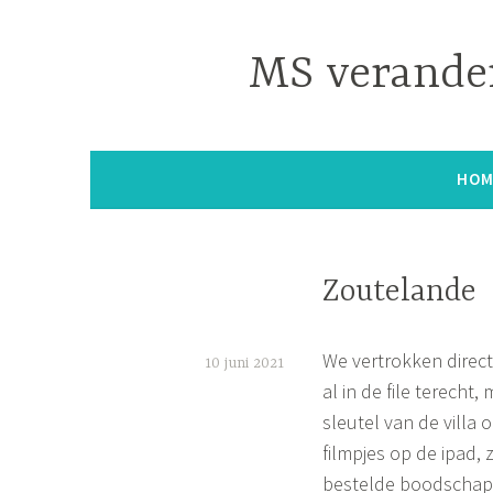
Naar
de
MS verander
inhoud
springen
HOM
Zoutelande
We vertrokken direc
10 juni 2021
al in de file terecht
S
sleutel van de villa
i
filmpjes op de ipad, 
m
bestelde boodschapp