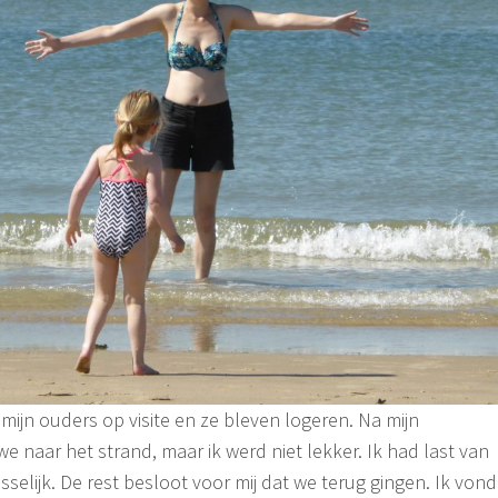
jn ouders op visite en ze bleven logeren. Na mijn
e naar het strand, maar ik werd niet lekker. Ik had last van
selijk. De rest besloot voor mij dat we terug gingen. Ik vond