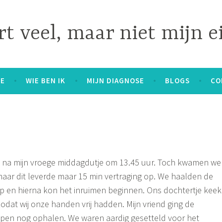
t veel, maar niet mijn e
E
WIE BEN IK
MIJN DIAGNOSE
BLOGS
CO
t na mijn vroege middagdutje om 13.45 uur. Toch kwamen we
, maar dit leverde maar 15 min vertraging op. We haalden de
 op en hierna kon het inruimen beginnen. Ons dochtertje keek
zodat wij onze handen vrij hadden. Mijn vriend ging de
en nog ophalen. We waren aardig gesetteld voor het