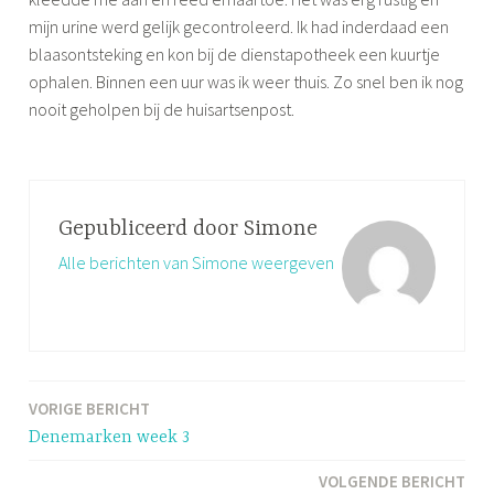
mijn urine werd gelijk gecontroleerd. Ik had inderdaad een
blaasontsteking en kon bij de dienstapotheek een kuurtje
ophalen. Binnen een uur was ik weer thuis. Zo snel ben ik nog
nooit geholpen bij de huisartsenpost.
G
e
t
Gepubliceerd door
Simone
a
Alle berichten van Simone weergeven
g
g
e
d
b
VORIGE BERICHT
Bericht
l
Denemarken week 3
a
navigatie
a
VOLGENDE BERICHT