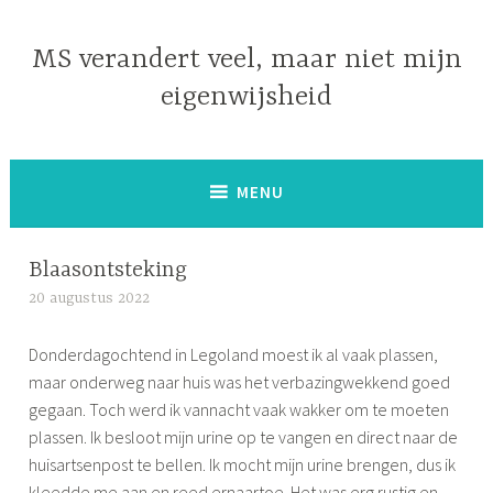
Naar
de
MS verandert veel, maar niet mijn
inhoud
eigenwijsheid
springen
MENU
Blaasontsteking
20 augustus 2022
S
i
Donderdagochtend in Legoland moest ik al vaak plassen,
m
maar onderweg naar huis was het verbazingwekkend goed
o
gegaan. Toch werd ik vannacht vaak wakker om te moeten
n
plassen. Ik besloot mijn urine op te vangen en direct naar de
e
huisartsenpost te bellen. Ik mocht mijn urine brengen, dus ik
kleedde me aan en reed ernaartoe. Het was erg rustig en