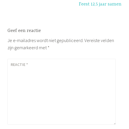
s
Feest 12,5 jaar samen
o
n
t
s
Geef een reactie
t
Je e-mailadres wordt niet gepubliceerd.
Vereiste velden
e
zijn gemarkeerd met
*
k
i
REACTIE
*
n
g