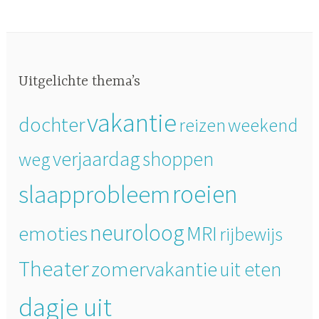
Uitgelichte thema’s
vakantie
dochter
reizen
weekend
verjaardag
shoppen
weg
slaapprobleem
roeien
neuroloog
emoties
MRI
rijbewijs
Theater
zomervakantie
uit eten
dagje uit