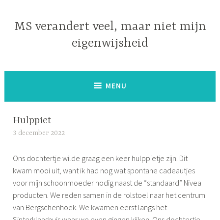
Naar
de
MS verandert veel, maar niet mijn
inhoud
eigenwijsheid
springen
MENU
Hulppiet
3 december 2022
S
i
Ons dochtertje wilde graag een keer hulppietje zijn. Dit
m
kwam mooi uit, want ik had nog wat spontane cadeautjes
o
voor mijn schoonmoeder nodig naast de “standaard” Nivea
n
producten. We reden samen in de rolstoel naar het centrum
e
van Bergschenhoek. We kwamen eerst langs het
Sinterklaashuis waar we even gingen kijken. Ons dochtertje