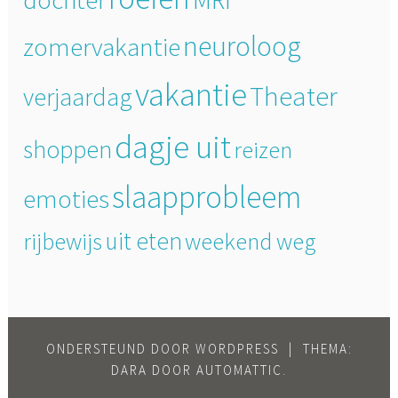
neuroloog
zomervakantie
vakantie
Theater
verjaardag
dagje uit
shoppen
reizen
slaapprobleem
emoties
uit eten
rijbewijs
weekend weg
ONDERSTEUND DOOR WORDPRESS
|
THEMA:
DARA DOOR
AUTOMATTIC
.