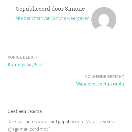
t
Gepubliceerd door
Simone
a
Alle berichten van Simone weergeven
g
g
e
d
m
VORIGE BERICHT
Bericht
e
Koningsdag 2023
i
navigatie
v
VOLGENDE BERICHT
a
Wandelen met paraplu
k
a
n
t
Geef een reactie
i
Je e-mailadres wordt niet gepubliceerd.
Vereiste velden
e
zijn gemarkeerd met
*