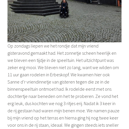
Op zondags liepen we het rondje dat mijn vriend
gisteravond gemaakt had. Het zonnetje scheen heerlijk en
we bleven een tijdje in de speeltuin. Het uitzichtpunt was
zeker erg mooi. We bleven niet zo lang, want we wilden om
11 uur gaan rodelen in Erbeskopf. We kwamen hier ook
Sanne d’r vriendinnetje van gisteren tegen die ze in de
binnenspeeltuin ontmoet had. Ik rodelde eerst met ons
dochtertje naar beneden om het te proberen. Ze vond het
erg leuk, dus kochten we nog 3 ritjes erij. Nadat ik 3 keer in
de rij gestaan had waren mijn benen moe. We namen pauze
bij mijn vriend op het terras en hierna ging hij nog twee keer
voor ons in de rij staan, ideaal. We gingen steeds iets sneller