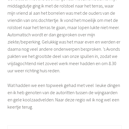
middagdutje ging ik met de rolstoel naar het terras, waar
mijn vriend al aan het borrelen was met de ouders van de
vriendin van ons dochtertje. Ik vond het moeilijk om met de
rolstoel naar het terras te gaan, maar lopen lukte niet meer.
Automatisch wordt er dan gesproken over mijn
ziekte/beperking. Gelukkig was het maar even en werden er
daarna nog veel andere onderwerpen besproken. ’s Avonds
pakten we het grootste deel van onze spullen in, zodat we
vrijdagochtend niet zoveel werk meer hadden en om 8.30
uur weer richting huis reden.
Wat hadden we een topweek gehad met veel leuke dingen
en ik heb genoten van de autoritten tussen de wijngaarden
en gele koolzaadvelden. Naar deze regio wil ik nog wel een
keertje terug.
G
e