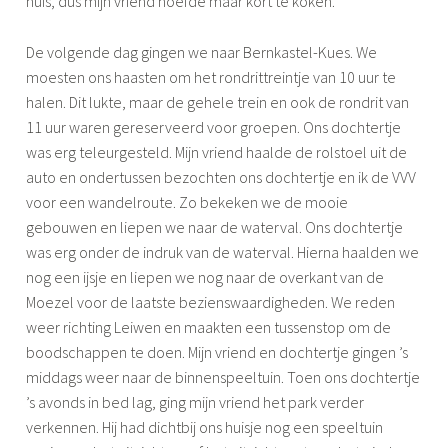
huis, dus mijn vriend hoefde maar kort te koken.
De volgende dag gingen we naar Bernkastel-Kues. We
moesten ons haasten om het rondrittreintje van 10 uur te
halen. Dit lukte, maar de gehele trein en ook de rondrit van
11 uur waren gereserveerd voor groepen. Ons dochtertje
was erg teleurgesteld. Mijn vriend haalde de rolstoel uit de
auto en ondertussen bezochten ons dochtertje en ik de VVV
voor een wandelroute. Zo bekeken we de mooie
gebouwen en liepen we naar de waterval. Ons dochtertje
was erg onder de indruk van de waterval. Hierna haalden we
nog een ijsje en liepen we nog naar de overkant van de
Moezel voor de laatste bezienswaardigheden. We reden
weer richting Leiwen en maakten een tussenstop om de
boodschappen te doen. Mijn vriend en dochtertje gingen ’s
middags weer naar de binnenspeeltuin. Toen ons dochtertje
’s avonds in bed lag, ging mijn vriend het park verder
verkennen. Hij had dichtbij ons huisje nog een speeltuin