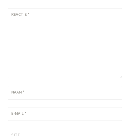
,
v
REACTIE
*
a
k
a
n
t
i
e
NAAM
*
E-MAIL
*
SITE