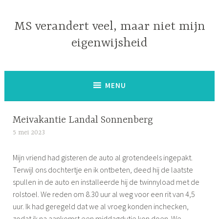
Naar
de
MS verandert veel, maar niet mijn
inhoud
eigenwijsheid
springen
MENU
Meivakantie Landal Sonnenberg
5 mei 2023
S
i
Mijn vriend had gisteren de auto al grotendeels ingepakt.
m
Terwijl ons dochtertje en ik ontbeten, deed hij de laatste
o
spullen in de auto en installeerde hij de twinnyload met de
n
rolstoel. We reden om 8.30 uur al weg voor een rit van 4,5
e
uur. Ik had geregeld dat we al vroeg konden inchecken,
zodat ik na aankomst een middagdutje kon doen. We