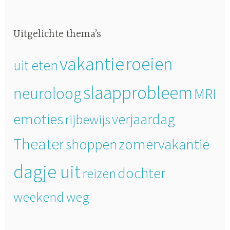
Uitgelichte thema’s
vakantie
roeien
uit eten
slaapprobleem
neuroloog
MRI
emoties
verjaardag
rijbewijs
Theater
zomervakantie
shoppen
dagje uit
dochter
reizen
weekend weg