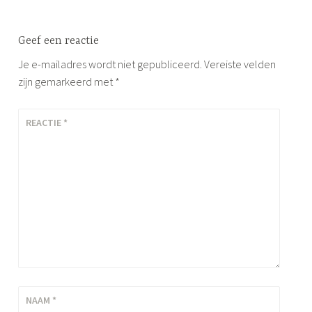
u
r
o
Geef een reactie
l
Je e-mailadres wordt niet gepubliceerd.
Vereiste velden
o
zijn gemarkeerd met
*
o
g
REACTIE
*
NAAM
*