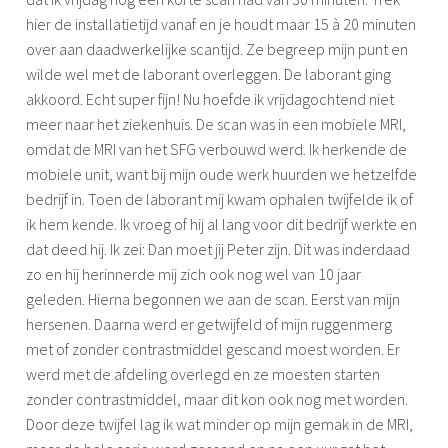
hier de installatietijd vanaf en je houdt maar 15 à 20 minuten
over aan daadwerkelijke scantijd. Ze begreep mijn punt en
wilde wel met de laborant overleggen. De laborant ging
akkoord. Echt super fijn! Nu hoefde ik vrijdagochtend niet
meer naar het ziekenhuis. De scan was in een mobiele MRI,
omdat de MRI van het SFG verbouwd werd. Ik herkende de
mobiele unit, want bij mijn oude werk huurden we hetzelfde
bedrijf in. Toen de laborant mij kwam ophalen twijfelde ik of
ik hem kende. Ik vroeg of hij al lang voor dit bedrijf werkte en
dat deed hij. Ik zei: Dan moet jij Peter zijn. Dit was inderdaad
zo en hij herinnerde mij zich ook nog wel van 10 jaar
geleden. Hierna begonnen we aan de scan. Eerst van mijn
hersenen. Daarna werd er getwijfeld of mijn ruggenmerg
met of zonder contrastmiddel gescand moest worden. Er
werd met de afdeling overlegd en ze moesten starten
zonder contrastmiddel, maar dit kon ook nog met worden.
Door deze twijfel lag ik wat minder op mijn gemak in de MRI,