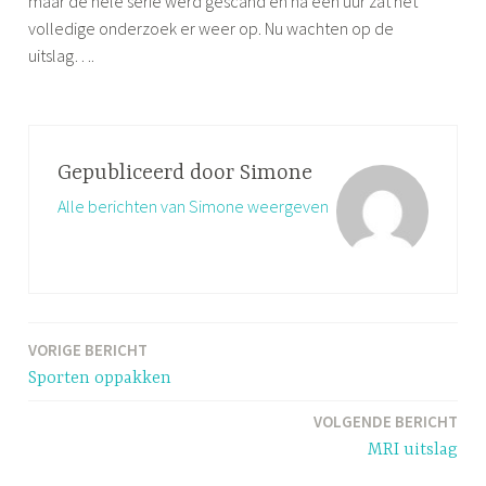
maar de hele serie werd gescand en na een uur zat het
volledige onderzoek er weer op. Nu wachten op de
uitslag….
G
e
t
Gepubliceerd door
Simone
a
Alle berichten van Simone weergeven
g
g
e
d
M
VORIGE BERICHT
Bericht
R
Sporten oppakken
I
navigatie
,
VOLGENDE BERICHT
n
MRI uitslag
e