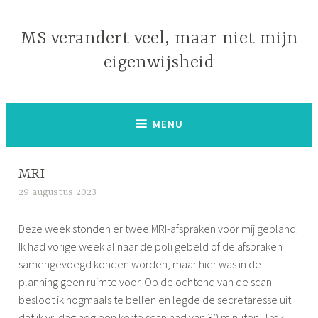
Naar
de
MS verandert veel, maar niet mijn
inhoud
eigenwijsheid
springen
MENU
MRI
29 augustus 2023
S
i
Deze week stonden er twee MRI-afspraken voor mij gepland.
m
Ik had vorige week al naar de poli gebeld of de afspraken
o
samengevoegd konden worden, maar hier was in de
n
planning geen ruimte voor. Op de ochtend van de scan
e
besloot ik nogmaals te bellen en legde de secretaresse uit
dat ik vrijdag nog een korte scan had van 30 minuten. Trek