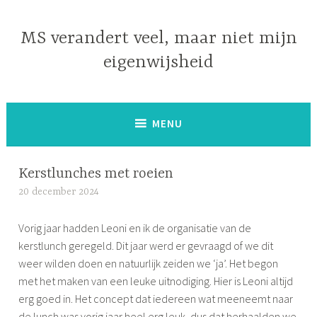
Naar
de
MS verandert veel, maar niet mijn
inhoud
eigenwijsheid
springen
MENU
Kerstlunches met roeien
20 december 2024
S
i
Vorig jaar hadden Leoni en ik de organisatie van de
m
kerstlunch geregeld. Dit jaar werd er gevraagd of we dit
o
weer wilden doen en natuurlijk zeiden we ‘ja’. Het begon
n
met het maken van een leuke uitnodiging. Hier is Leoni altijd
e
erg goed in. Het concept dat iedereen wat meeneemt naar
de lunch was vorig jaar heel erg leuk, dus dat herhaalden we