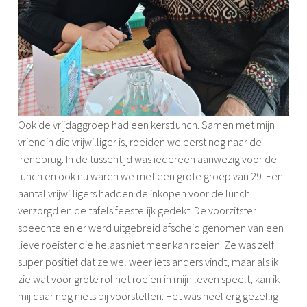
Ook de vrijdaggroep had een kerstlunch. Samen met mijn
vriendin die vrijwilliger is, roeiden we eerst nog naar de
Irenebrug. In de tussentijd was iedereen aanwezig voor de
lunch en ook nu waren we met een grote groep van 29. Een
aantal vrijwilligers hadden de inkopen voor de lunch
verzorgd en de tafels feestelijk gedekt. De voorzitster
speechte en er werd uitgebreid afscheid genomen van een
lieve roeister die helaas niet meer kan roeien. Ze was zelf
super positief dat ze wel weer iets anders vindt, maar als ik
zie wat voor grote rol het roeien in mijn leven speelt, kan ik
mij daar nog niets bij voorstellen. Het was heel erg gezellig