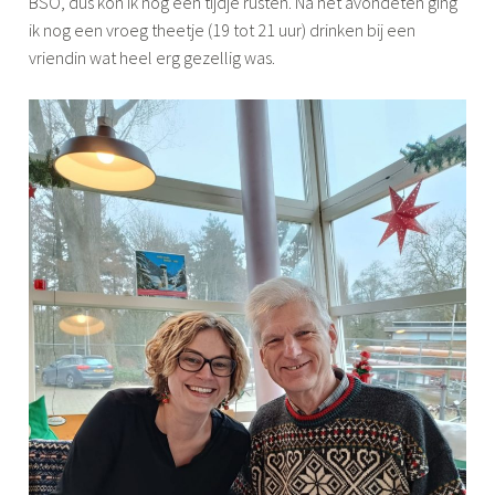
BSO, dus kon ik nog een tijdje rusten. Na het avondeten ging
ik nog een vroeg theetje (19 tot 21 uur) drinken bij een
vriendin wat heel erg gezellig was.