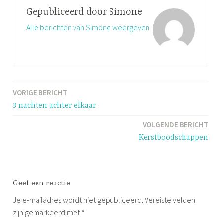
t
Gepubliceerd door
Simone
a
Alle berichten van Simone weergeven
g
g
e
d
K
VORIGE BERICHT
Bericht
e
3 nachten achter elkaar
r
navigatie
s
VOLGENDE BERICHT
t
Kerstboodschappen
,
r
o
e
Geef een reactie
i
Je e-mailadres wordt niet gepubliceerd.
Vereiste velden
e
zijn gemarkeerd met
*
n