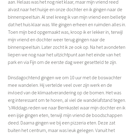
a
aan. Helaas was het nog niet klaar, maar mijn vriend reed
,
alvast naar het huisje en onze dochter en ik gingen naar de
v
binnenspeeltuin. Al snel kreeg ik van mijn vriend een belletje
a
dat het huis klaar was. We gingen erheen en ruimden alles in.
k
Toen mijn bed opgemaakt was, kroop ik er lekker in, terwijl
a
mijn vriend en dochter weer terug gingen naar de
n
binnenspeeltuin. Later zocht ik ze ook op. Na het avondeten
t
liepen we nog naar het uitzichtpunt aan het einde van het
i
park en via Fijn om de eerste dag weer gesetteld te zijn.
e
,
Dinsdagochtend gingen we om 10 uur met de boswachter
v
mee wandelen. Hij vertelde veel over zijn werk en de
o
invloed van de klimaatverandering op de bomen. Het was
o
erg interessant om te horen, al viel de wandelafstand tegen.
r
’s Middags reden we naar Bernkastel waar mijn dochter en ik
j
een ijsje gingen eten, terwijl mijn vriend de boodschappen
a
deed. Daarna gingen we bij een pizzeria eten. Deze zat
a
buiten het centrum, maar was leuk gelegen. Vanuit het