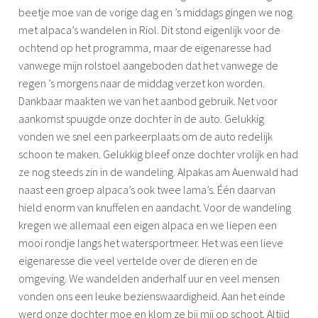
beetje moe van de vorige dag en ’s middags gingen we nog
met alpaca’s wandelen in Riol. Dit stond eigenlijk voor de
ochtend op het programma, maar de eigenaresse had
vanwege mijn rolstoel aangeboden dat het vanwege de
regen ’s morgens naar de middag verzet kon worden.
Dankbaar maakten we van het aanbod gebruik. Net voor
aankomst spuugde onze dochter in de auto. Gelukkig
vonden we snel een parkeerplaats om de auto redelijk
schoon te maken. Gelukkig bleef onze dochter vrolijk en had
ze nog steeds zin in de wandeling. Alpakas am Auenwald had
naast een groep alpaca’s ook twee lama’s. Één daarvan
hield enorm van knuffelen en aandacht. Voor de wandeling
kregen we allemaal een eigen alpaca en we liepen een
mooi rondje langs het watersportmeer. Het was een lieve
eigenaresse die veel vertelde over de dieren en de
omgeving. We wandelden anderhalf uur en veel mensen
vonden ons een leuke bezienswaardigheid. Aan het einde
werd onze dochter moe en klom ze bij mij op schoot. Altijd