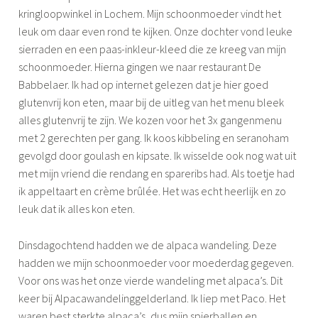
kringloopwinkel in Lochem. Mijn schoonmoeder vindt het
leuk om daar even rond te kijken. Onze dochter vond leuke
sierraden en een paas-inkleur-kleed die ze kreeg van mijn
schoonmoeder. Hierna gingen we naar restaurant De
Babbelaer. Ik had op internet gelezen dat je hier goed
glutenvrij kon eten, maar bij de uitleg van het menu bleek
alles glutenvrij te zijn. We kozen voor het 3x gangenmenu
met 2 gerechten per gang. Ik koos kibbeling en seranoham
gevolgd door goulash en kipsate. Ik wisselde ook nog wat uit
met mijn vriend die rendang en spareribs had. Als toetje had
ik appeltaart en crème brûlée. Het was echt heerlijk en zo
leuk dat ik alles kon eten.
Dinsdagochtend hadden we de alpaca wandeling. Deze
hadden we mijn schoonmoeder voor moederdag gegeven.
Voor ons was het onze vierde wandeling met alpaca’s. Dit
keer bij Alpacawandelinggelderland. Ik liep met Paco. Het
waren best sterkte alpaca’s, dus mijn spierballen en