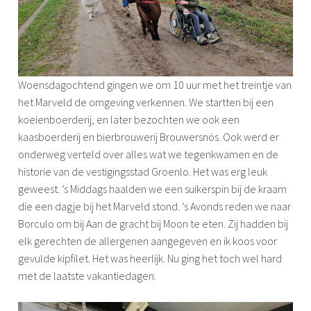
Woensdagochtend gingen we om 10 uur met het treintje van
het Marveld de omgeving verkennen. We startten bij een
koeienboerderij, en later bezochten we ook een
kaasboerderij en bierbrouwerij Brouwersnös. Ook werd er
onderweg verteld over alles wat we tegenkwamen en de
historie van de vestigingsstad Groenlo. Het was erg leuk
geweest. ’s Middags haalden we een suikerspin bij de kraam
die een dagje bij het Marveld stond. ’s Avonds reden we naar
Borculo om bij Aan de gracht bij Moon te eten. Zij hadden bij
elk gerechten de allergenen aangegeven en ik koos voor
gevulde kipfilet. Het was heerlijk. Nu ging het toch wel hard
met de laatste vakantiedagen.