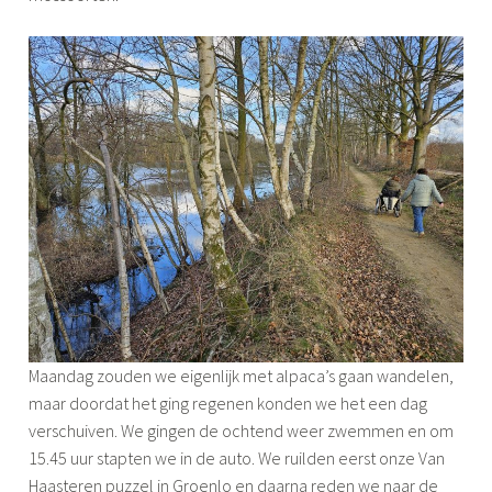
Maandag zouden we eigenlijk met alpaca’s gaan wandelen,
maar doordat het ging regenen konden we het een dag
verschuiven. We gingen de ochtend weer zwemmen en om
15.45 uur stapten we in de auto. We ruilden eerst onze Van
Haasteren puzzel in Groenlo en daarna reden we naar de