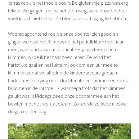
r
terras keek je het mooie bos in. De glutenvrije pizza was erg
s
lekker. We gingen snel na het eten weg, want onze dochter
v
voelde zich niet lekker. Ze bleek ook verhoging te hebben.
a
k
Woensdagochtend voelde onze dochter zich goed en
a
gingen we naar het Klimbos op het park. Ik klom met haar
n
mee, want ondanks dat ze vanaf zes jaar alleen mocht
t
klimmen, wilde ik het haar goed leren. Ze vond het
i
hartstikke gaaf en het lukte mij ook om een uur mee te
e
klimmen zodat we alledrie de kinderparcours gedaan
hadden. Hierna ging onze dochter alleen klimmen en kon ik
bijkomen in de rolstoel. Ik was mega trots dat het klimmen
gelukt was. ’s Middags deed onze dochter mee aan het
bowlen met het recreatieteam. Zo leerde ze twee nieuwe
dingen op één dag.