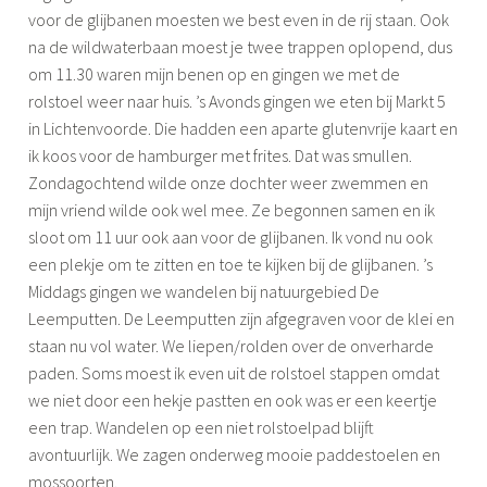
voor de glijbanen moesten we best even in de rij staan. Ook
na de wildwaterbaan moest je twee trappen oplopend, dus
om 11.30 waren mijn benen op en gingen we met de
rolstoel weer naar huis. ’s Avonds gingen we eten bij Markt 5
in Lichtenvoorde. Die hadden een aparte glutenvrije kaart en
ik koos voor de hamburger met frites. Dat was smullen.
Zondagochtend wilde onze dochter weer zwemmen en
mijn vriend wilde ook wel mee. Ze begonnen samen en ik
sloot om 11 uur ook aan voor de glijbanen. Ik vond nu ook
een plekje om te zitten en toe te kijken bij de glijbanen. ’s
Middags gingen we wandelen bij natuurgebied De
Leemputten. De Leemputten zijn afgegraven voor de klei en
staan nu vol water. We liepen/rolden over de onverharde
paden. Soms moest ik even uit de rolstoel stappen omdat
we niet door een hekje pastten en ook was er een keertje
een trap. Wandelen op een niet rolstoelpad blijft
avontuurlijk. We zagen onderweg mooie paddestoelen en
mossoorten.