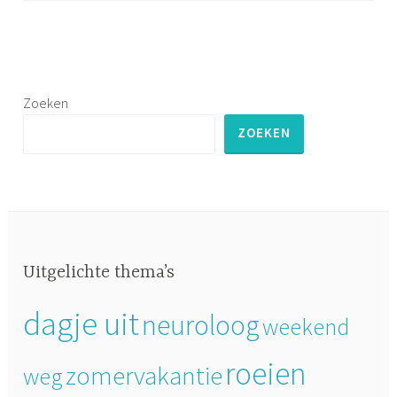
t
a
g
g
e
Zoeken
d
ZOEKEN
A
l
p
a
c
a
Uitgelichte thema’s
,
K
dagje uit
neuroloog
weekend
l
i
roeien
m
zomervakantie
weg
m