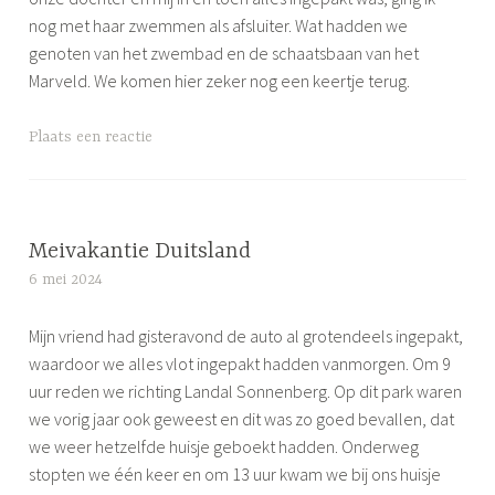
nog met haar zwemmen als afsluiter. Wat hadden we
genoten van het zwembad en de schaatsbaan van het
Marveld. We komen hier zeker nog een keertje terug.
G
Plaats een reactie
e
t
a
g
Meivakantie Duitsland
g
6 mei 2024
S
e
i
d
Mijn vriend had gisteravond de auto al grotendeels ingepakt,
m
A
waardoor we alles vlot ingepakt hadden vanmorgen. Om 9
o
l
uur reden we richting Landal Sonnenberg. Op dit park waren
n
p
we vorig jaar ook geweest en dit was zo goed bevallen, dat
e
a
we weer hetzelfde huisje geboekt hadden. Onderweg
c
stopten we één keer en om 13 uur kwam we bij ons huisje