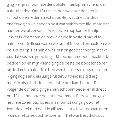
ging ik mijn schoonmoeder ophalen, terwijl mijn vriend de
auto inlaadde. Om 13 uur haalden we onze dochter bij
school op en reden direct door. Het was direct al druk
onderweg en we hadden best wat stukjes met file, maar dat
hadden we al verwacht. We stopten nog kort bij Kaatje
Lekker in Voorst om de brownies die ik besteld had af te
halen. Om 15.45 uur waren we bij het Marveld en haalden we
de sleutel op. Het huisje was leuk en goed schoongemaakt,
dus dat was een goed begin. Mijn schoonmoeder maakte de
bedden op en mijn vriend ging de bestelde boodschappen
bij de Jumbo halen. Mijn bed werd als eerste opgemaakt en
ik ging nog een klein uurtje rusten. Dat vind ik altijd erg
moeilijk als je het idee hebt dat je ook kunt helpen. De
volgende ochtend gingen mijn schoonmoeder en ik direct
om 10 uur met onze dochter zwemmen. Eerst was nog niet
het hele zwembad open, maar om 11 uur ging ook het
tweede deel met de drie glijbanen en wildwaterbaan open.
Ik ging met onze dochter overal in. Het was best druk, dus