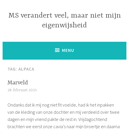
Naar
de
MS verandert veel, maar niet mijn
inhoud
eigenwijsheid
springen
MENU
TAG:
ALPACA
Marveld
28 februari 2025
S
i
Ondanks dat ik mij nog niet fit voelde, had ik het inpakken
m
van de kleding van onze dochter en mij verdeeld over twee
o
dagen en mijn vriend pakte de rest in. Vrijdagochtend
n
brachten we eerst onze cavia’s naar mijn broertje en daarna
e