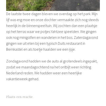
De laatste twee dagen bleven we overdag op het park. Mijn
lijf was erg moe en onze dochter vermaakte zich nog steeds
heerlijk in de binnenspeeltuin. Wij zochten dan een plaatsje
op het terras waar we potjes Yahtzee speelden. We gingen
ook nog minigolfen en wandelen in het bos. Zaterdagavond
gingen we uit eten bij een typisch Duits restaurant in
Bernkastel en als toetje haalden we een ijsje.
Zondagavond hadden we de auto al grotendeels ingepakt,
zodat we maandagochtend na het ontbijt weer richting
Nederland reden. We hadden weer een heerlijke
vakantieweek gehad.
G
Plaats een reactie
e