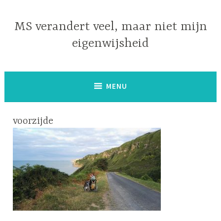
Naar
de
MS verandert veel, maar niet mijn
inhoud
eigenwijsheid
springen
MENU
voorzijde