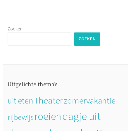
Zoeken
ZOEKEN
Uitgelichte thema’s
Theater
zomervakantie
uit eten
dagje uit
roeien
rijbewijs