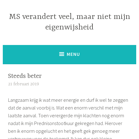
Naar
de
MS verandert veel, maar niet mijn
inhoud
eigenwijsheid
springen
MENU
Steeds beter
21 februari 2019
S
i
Langzaam krijg ik wat meer energie en durf ik wel te zeggen
m
dat de aanval voorbij is. Wat een enorm verschil met mijn
o
laatste aanval. Toen verergerde mijn klachten nog enorm
n
nadat ik mijn Prednisonstootkuur gekregen had. Hierover
e
ben ik enorm opgelucht en het geeft gek genoeg meer
vertrouwen voor de toekomst. Ik kan dus ook kleine