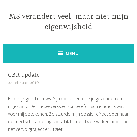
Naar
de
MS verandert veel, maar niet mijn
inhoud
eigenwijsheid
springen
MENU
CBR update
22 februari 2019
S
i
Eindelijk goed nieuws. Mijn documenten zijn gevonden en
m
ingescand. De medewerkster kon telefonisch eindelijk wat
o
voor mij betekenen. Ze stuurde mijn dossier direct door naar
n
de medische afdeling, zodat ik binnen twee weken hoor hoe
e
het vervolgtraject eruit ziet.