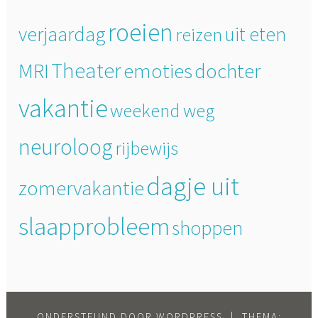
roeien
verjaardag
uit eten
reizen
Theater
MRI
emoties
dochter
vakantie
weekend weg
neuroloog
rijbewijs
dagje uit
zomervakantie
slaapprobleem
shoppen
ONDERSTEUND DOOR WORDPRESS
|
THEMA: